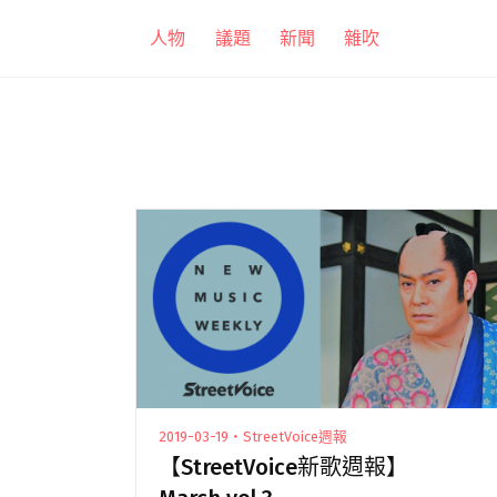
跳
人物
議題
新聞
雜吹
至
主
要
內
容
2019-03-19・StreetVoice週報
【StreetVoice新歌週報】