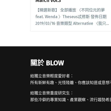
March vol.3
【精選新歌】 全部播放 〈不同位元的夢
feat. Wenda 〉Theseus忒修斯 發佈日期
2019/03/16 音樂類型 Alternative 〈我只是
想〉Balious 發佈日期 2019/03/14 音樂類
型 Hip hop 閱讀全文 "【StreetVoice新歌
週報】March vol.3"
關於 BLOW
給獨立音樂輕度愛好者：
所有新鮮有趣、光怪陸離、你應該知道或意想
給獨立音樂重度研究生：
那些冷僻的專業知識、產業觀察、流行趨勢希