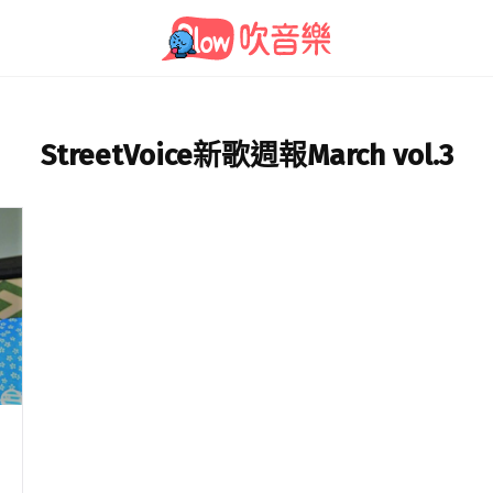
StreetVoice新歌週報March vol.3