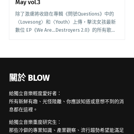
May vol.3
除了激膚將收錄在專輯《問號Questions》中的
〈Lovesong〉和〈Youth〉上傳，擊沈女孩最新
數位 EP《We Are…Destroyers 2.0》的所有歌曲
也都可以在 StreetVoice 上聆聽！此外，也別錯
過閱讀全文 "【StreetVoice新歌週報】 May
vol.3"
關於 BLOW
給獨立音樂輕度愛好者：
所有新鮮有趣、光怪陸離、你應該知道或意想不到的消
息都在這裡。
給獨立音樂重度研究生：
那些冷僻的專業知識、產業觀察、流行趨勢希望能滿足