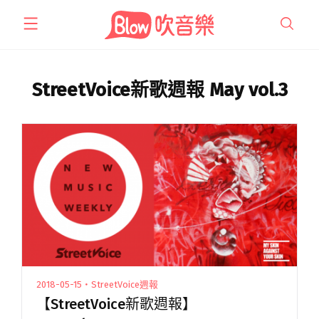
跳
至
主
要
內
StreetVoice新歌週報 May vol.3
容
2018-05-15・StreetVoice週報
【StreetVoice新歌週報】