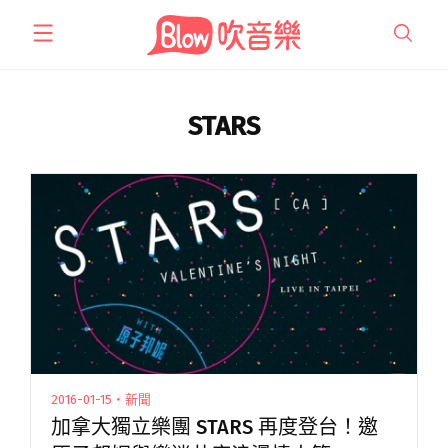
跳
至
主
要
內
STARS
容
2016-01-15・新聞
加拿大獨立樂團 STARS 再度登台！邀