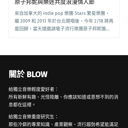
原子邦妮與樂迷共度浪漫情人節
來自加拿大的 indie pop 樂團 Stars 繁星樂團，
繼 2009 和 2013 年於台北開唱後，今年 2/18 將再
度回歸，當天還邀請電子流行樂團原子邦妮擔任
開場嘉賓，於公館 THE WALL 與樂迷們一起共度
遲來的情人節。預售票閱讀全文 "加拿大獨立樂
團 STARS 再度登台！邀原子邦妮與樂迷共度浪漫
情人節"
關於 BLOW
給獨立音樂輕度愛好者：
所有新鮮有趣、光怪陸離、你應該知道或意想不到的消
息都在這裡。
給獨立音樂重度研究生：
那些冷僻的專業知識、產業觀察、流行趨勢希望能滿足