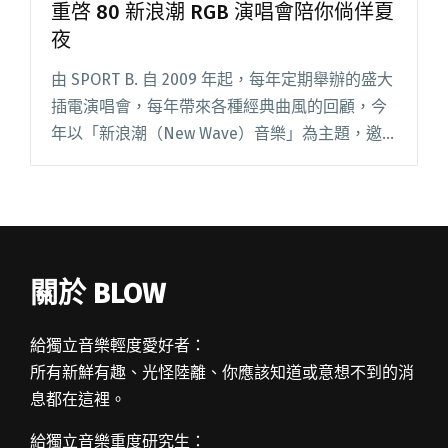
重啓 80 新浪潮 RGB 演唱會陪你倘佯夏
夜
由 SPORT B. 自 2009 年起，每年定期舉辦的盛大
插電演唱會，每年帶來各種經典曲風的回顧，今
年以「新浪潮（New Wave）音樂」為主題，邀
請 TRASH、馬克白、HUSH、徐佳瑩與楊乃文，
要在華山大草皮陪你一起在音樂中遨遊倘佯！閱
讀全文 "重啓 80 新浪潮 RGB 演唱會陪你倘佯夏
夜"
關於 BLOW
給獨立音樂輕度愛好者：
所有新鮮有趣、光怪陸離、你應該知道或意想不到的消
息都在這裡。
給獨立音樂重度研究生：