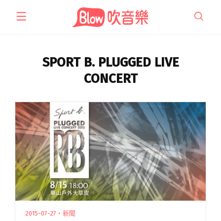
跳
至
主
要
內
SPORT B. PLUGGED LIVE
容
CONCERT
2015-07-27・新聞