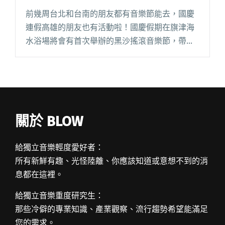
前幾周台北和台南的朋友都有音樂節能去，國慶
連假高雄的朋友也有活動啦！國慶假期在旗津海
水浴場將會有首次舉辦的黑沙搖滾音樂節，帶來
音樂、啤酒、排球和比基尼！ 10/10首先會有好
玩的沙灘排球初賽，10/11將會有多個優秀搖滾樂
團進行黑沙創作樂團閱讀全文 "排球、啤酒、比
基尼 黑沙搖滾音樂節帶來火熱沙灘派對！"
關於 BLOW
給獨立音樂輕度愛好者：
所有新鮮有趣、光怪陸離、你應該知道或意想不到的消
息都在這裡。
給獨立音樂重度研究生：
那些冷僻的專業知識、產業觀察、流行趨勢希望能滿足
您的需求。