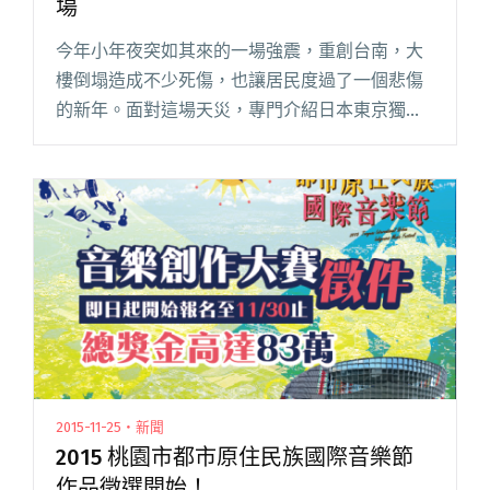
場
今年小年夜突如其來的一場強震，重創台南，大
樓倒塌造成不少死傷，也讓居民度過了一個悲傷
的新年。面對這場天災，專門介紹日本東京獨立
音樂的網站 Hello Pop 和台灣的 No Band,No Life
合作，發起免費的「台南應援音樂會」，邀請閱
讀全文 "撫慰受創的心靈 台南應援音樂會免費入
場"
2015-11-25・新聞
2015 桃園市都市原住民族國際音樂節
作品徵選開始！