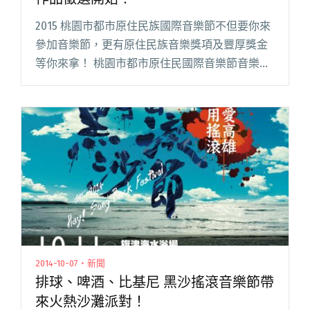
2015 桃園市都市原住民族國際音樂節不但要你來
參加音樂節，更有原住民族音樂獎項及豐厚獎金
等你來拿！ 桃園市都市原住民國際音樂節音樂創
作大賽開始召集各地音樂人才！本次總獎金高達
83 萬，進入八強決賽者更補助四千至一萬元的車
馬費前往桃園參加閱讀全文 "2015 桃園市都市原
住民族國際音樂節作品徵選開始！"
2014-10-07・新聞
排球、啤酒、比基尼 黑沙搖滾音樂節帶
來火熱沙灘派對！