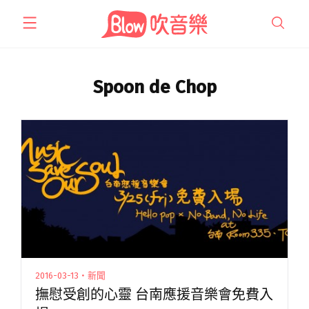
跳
至
主
要
內
Spoon de Chop
容
2016-03-13・新聞
撫慰受創的心靈 台南應援音樂會免費入