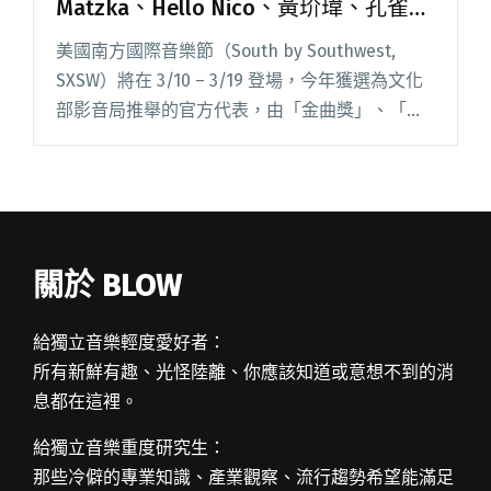
Matzka、Hello Nico、黃玠瑋、孔雀
眼、DJ 問號代表參演
美國南方國際音樂節（South by Southwest,
SXSW）將在 3/10 – 3/19 登場，今年獲選為文化
部影音局推舉的官方代表，由「金曲獎」、「金
音獎」及國內外讚譽崛起的各方好手共同組成，
包括曾獲「金曲獎」榮耀的閱讀全文 "金曲金音
好手進軍 SXSW 葛仲珊、Matzka、Hello Nico、
黃玠瑋、孔雀眼、DJ 問號代表參演"
關於 BLOW
給獨立音樂輕度愛好者：
所有新鮮有趣、光怪陸離、你應該知道或意想不到的消
息都在這裡。
給獨立音樂重度研究生：
那些冷僻的專業知識、產業觀察、流行趨勢希望能滿足