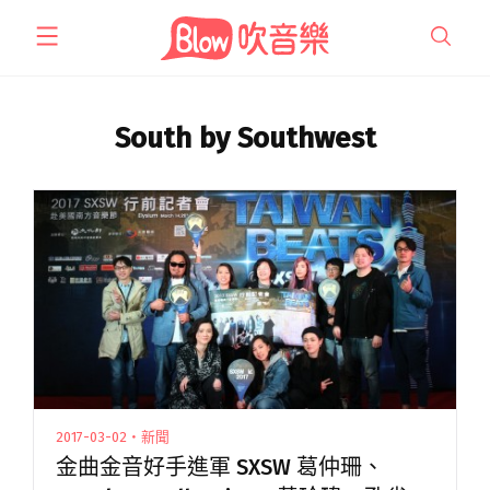
跳
至
主
要
內
South by Southwest
容
2017-03-02・新聞
金曲金音好手進軍 SXSW 葛仲珊、