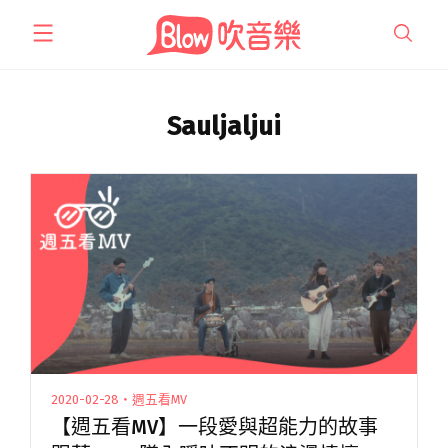
跳
至
主
要
內
Sauljaljui
容
2020-02-28・週五看MV
【週五看MV】一段愛與超能力的故事