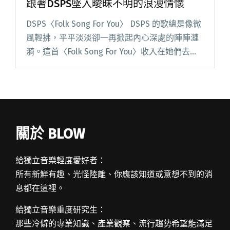
跟著DSPS墜入曖昧不明的浪漫情懷
DSPS〈Folk Song For You〉 DSPS 的歌總是像微
風輕拂，平平淡淡卻一再掀起內心深處的陣陣漣
漪。這首〈Folk Song For You〉收入在她們去年
秋天發行的第三張作品《Fully I》中，歌詞被單戀
與曖昧的情愫圍繞閱讀全文 "【週五看MV】一段
愛與超能力的故事 跟著DSPS墜入曖昧不明的浪
漫情懷"
關於 BLOW
給獨立音樂輕度愛好者：
所有新鮮有趣、光怪陸離、你應該知道或意想不到的消
息都在這裡。
給獨立音樂重度研究生：
那些冷僻的專業知識、產業觀察、流行趨勢希望能滿足