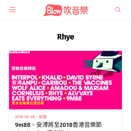
跳
至
主
要
內
Rhye
容
2018-08-08・新聞
9m88、安溥將至2018香港音樂節