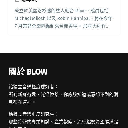
成立於美國洛杉磯的雙人組合 Rhye，成員包括
Michael Milosh 以及 Robin Hannibal，將在今年
7 月帶著全樂隊編制來台開專場。 加拿大創作才
子 Michael Milosh 自三歲開始便接受大提琴訓
練，曾參與爵閱讀全文 "雌雄莫辨的聲音 Rhye今
年七月首度來台開專場"
關於 BLOW
給獨立音樂輕度愛好者：
所有新鮮有趣、光怪陸離、你應該知道或意想不到的消
息都在這裡。
給獨立音樂重度研究生：
那些冷僻的專業知識、產業觀察、流行趨勢希望能滿足