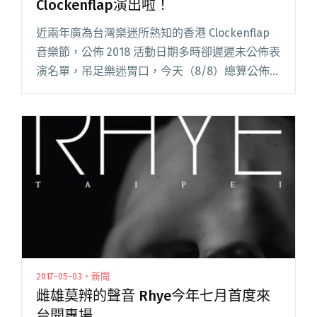
Clockenflap演出啦！
近兩年廣為台灣樂迷所熟知的香港 Clockenflap
音樂節，公佈 2018 活動日期多時卻遲遲未公佈表
演名單，吊足樂迷胃口，今天（8/8）總算公佈今
年首波表演名單，除了美國後龐克復興名團
Interpol、前 Talking Head 閱讀全文 "9m88、安
溥將至2018香港音樂節Clockenflap演出啦！"
2017-05-03・新聞
雌雄莫辨的聲音 Rhye今年七月首度來
台開專場