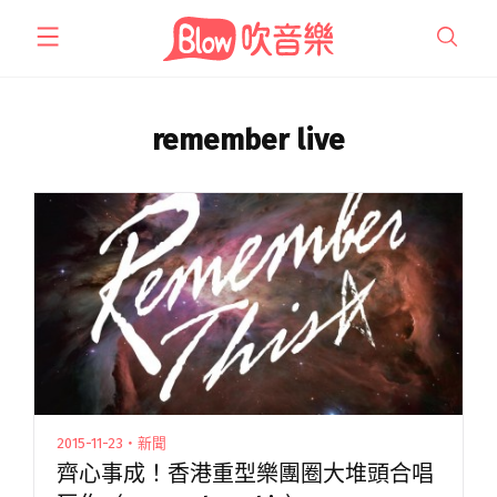
跳
至
主
要
內
remember live
容
2015-11-23・新聞
齊心事成！香港重型樂團圈大堆頭合唱