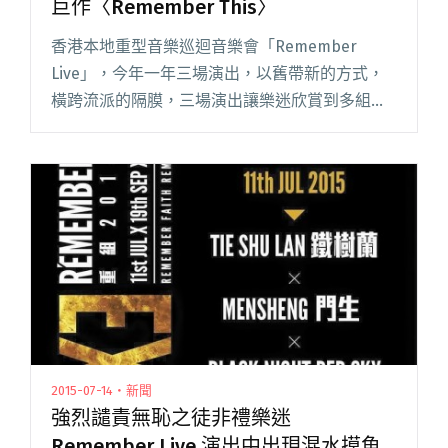
巨作〈Remember This〉
香港本地重型音樂巡迴音樂會「Remember
Live」，今年一年三場演出，以舊帶新的方式，
橫跨流派的隔膜，三場演出讓樂迷欣賞到多組優
秀的本地重型搖滾樂團，然而活動過後並非就此
作結，眾樂團齊心協力共同創作，製作了一首活
動主題曲〈Rememb閱讀全文 "齊心事成！香港
重型樂團圈大堆頭合唱巨作〈Remember
This〉"
2015-07-14・新聞
強烈譴責無恥之徒非禮樂迷
Remember Live 演出中出現混水摸魚