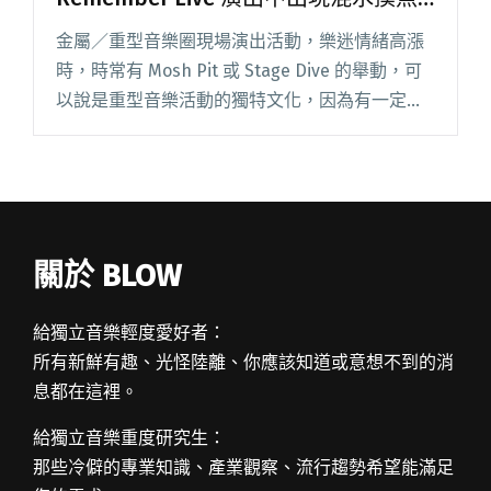
色狼
金屬／重型音樂圈現場演出活動，樂迷情緒高漲
時，時常有 Mosh Pit 或 Stage Dive 的舉動，可
以說是重型音樂活動的獨特文化，因為有一定危
險性，大家在玩樂時通常一般都會自律，然而總
是有害群之馬的出現，是有聽聞女樂迷在 Mosh
閱讀全文 "強烈譴責無恥之徒非禮樂迷
Remember Live 演出中出現混水摸魚色狼"
關於 BLOW
給獨立音樂輕度愛好者：
所有新鮮有趣、光怪陸離、你應該知道或意想不到的消
息都在這裡。
給獨立音樂重度研究生：
那些冷僻的專業知識、產業觀察、流行趨勢希望能滿足