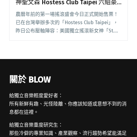
神聖文森 Hostess Club Taipei 六組豪
華陣容明年二月登場！
農曆年前的第一場搖滾盛會今日正式開始售票！
已在台灣舉辦多次的「Hostess Club Taipei」，
昨日公布壓軸陣容：美國獨立搖滾新女神「St.
Vincent／聖文森」，獲得極大迴響。 將於明年2
月16、17日舉行的 Hostess 閱讀全文 "傳奇樂團
貝兒與賽巴斯汀 獨立搖滾新女神聖文森 Hostess
Club Taipei 六組豪華陣容明年二月登場！"
關於 BLOW
給獨立音樂輕度愛好者：
所有新鮮有趣、光怪陸離、你應該知道或意想不到的消
息都在這裡。
給獨立音樂重度研究生：
那些冷僻的專業知識、產業觀察、流行趨勢希望能滿足