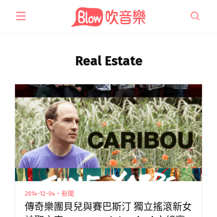
跳
至
主
要
內
Real Estate
容
2014-12-04・新聞
傳奇樂團貝兒與賽巴斯汀 獨立搖滾新女