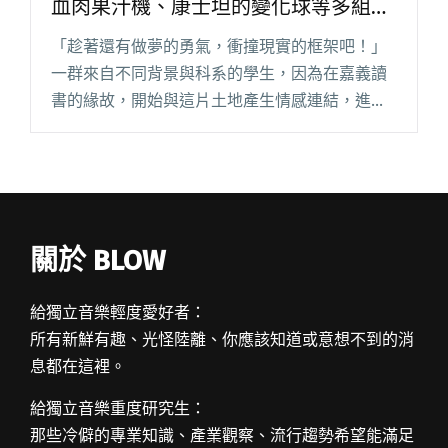
血肉果汁機、康士坦的變化球等多組樂
團相繼開唱
「趁著還有做夢的勇氣，衝撞現實的框架吧！」
一群來自不同背景與科系的學生，因為在嘉義讀
書的緣故，開始與這片土地產生情感連結，進而
慢慢喜歡上這裡。有鑒於嘉義少有音樂展演空間
和演出活動，便毅然決然決定在嘉義打造在地舞
台。 2021 年即將邁入諸羅閱讀全文 "嘉義大學諸
羅祭四月登場！美秀集團、血肉果汁機、康士坦
的變化球等多組樂團相繼開唱"
關於 BLOW
給獨立音樂輕度愛好者：
所有新鮮有趣、光怪陸離、你應該知道或意想不到的消
息都在這裡。
給獨立音樂重度研究生：
那些冷僻的專業知識、產業觀察、流行趨勢希望能滿足