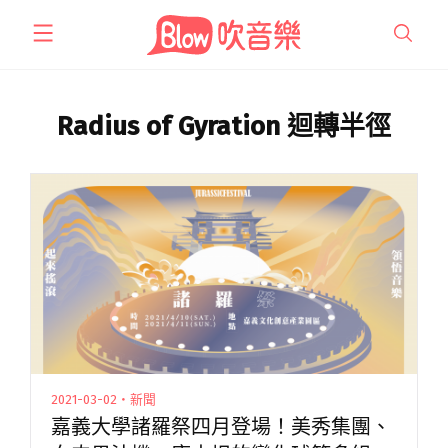
跳
至
主
要
內
Radius of Gyration 迴轉半徑
容
2021-03-02・新聞
嘉義大學諸羅祭四月登場！美秀集團、