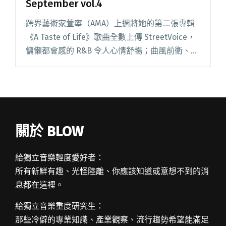
September vol.4
跨界藝術家萱寧（AMA）上週將她的第二張專輯
《A Taste of Life》歌曲全數上傳 StreetVoice，
慵懶都會感的 R&B 令人心情舒暢；曲風前衛、無
法被定義的 vuLner，最近在嘗試自力完成舊作更
新，這首將近 14閱讀全文 "【StreetVoice新歌週
報】 September vol.4"
關於 BLOW
給獨立音樂輕度愛好者：
所有新鮮有趣、光怪陸離、你應該知道或意想不到的消
息都在這裡。
給獨立音樂重度研究生：
那些冷僻的專業知識、產業觀察、流行趨勢希望能滿足