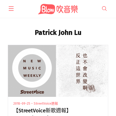
跳
至
主
要
內
Patrick John Lu
容
2018-09-25・StreetVoice週報
【StreetVoice新歌週報】