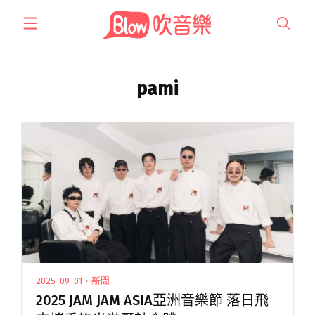
跳
至
主
要
內
pami
容
2025-09-01・新聞
2025 JAM JAM ASIA亞洲音樂節 落日飛