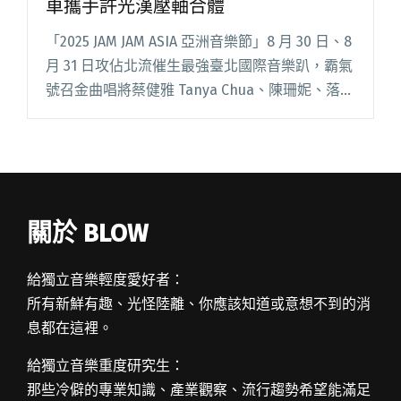
車攜手許光漢壓軸合體
「2025 JAM JAM ASIA 亞洲音樂節」8 月 30 日、8
月 31 日攻佔北流催生最強臺北國際音樂趴，霸氣
號召金曲唱將蔡健雅 Tanya Chua、陳珊妮、落日
飛車 Sunset Rollercoaster 及許光漢 Greg閱讀全
文 "2025 JAM JAM ASIA亞洲音樂節 落日飛車攜手
許光漢壓軸合體"
關於 BLOW
給獨立音樂輕度愛好者：
所有新鮮有趣、光怪陸離、你應該知道或意想不到的消
息都在這裡。
給獨立音樂重度研究生：
那些冷僻的專業知識、產業觀察、流行趨勢希望能滿足