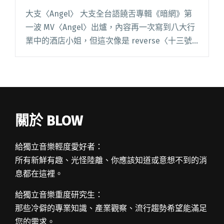
大支〈Angel〉 大支全台語饒舌專輯《暗網》第
一波 MV〈Angel〉出爐，內容再一次寫到八大行
業中的酒店小姐，但這次像是 reverse〈十三號
天使〉的角度，描寫的酒店生活的誘惑、虛華與
落寞。編曲少不了經典酒家歌曲的豐富器樂音色
配置，不閱讀全文 "【週五看MV】柯智棠新歌取
景克羅埃西亞 老王樂隊大喊組團有什麼意義"
關於 BLOW
給獨立音樂輕度愛好者：
所有新鮮有趣、光怪陸離、你應該知道或意想不到的消
息都在這裡。
給獨立音樂重度研究生：
那些冷僻的專業知識、產業觀察、流行趨勢希望能滿足
您的需求。