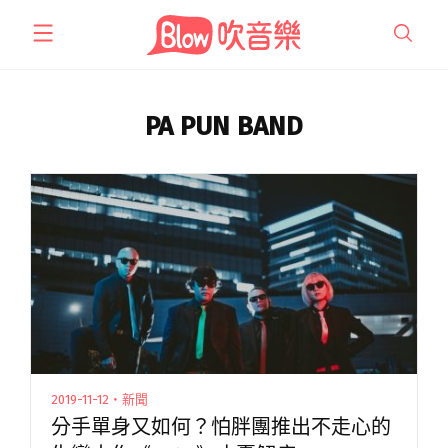
跳
至
主
要
內
PA PUN BAND
容
2019-11-12・新聞
分手單身又如何？怕胖團推出不走心的