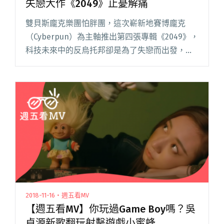
失戀大作《2049》止憂解痛
雙貝斯龐克樂團怕胖團，這次嶄新地賽博龐克
（Cyberpun）為主軸推出第四張專輯《2049》，
科技未來中的反烏托邦卻是為了失戀而出發，看
似晦暗的氣氛下，依舊充滿著怕胖團的樂觀態
度，紀錄療傷的點點滴滴。怕胖團並將從南台灣
高雄出發，邀約大家一起閱讀全文 "分手單身又
如何？怕胖團推出不走心的失戀大作《2049》止
憂解痛"
2018-11-16・週五看MV
【週五看MV】你玩過Game Boy嗎？吳
卓源新歌翻玩射擊遊戲小蜜蜂