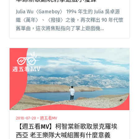
Julia Wu〈Gameboy〉 1994 年生的 Julia 吳卓源
繼〈萬年〉、〈撥接〉之後，再次釋出 90 年代懷
舊單曲，這次將焦點指向了掌上遊戲機
Gameboy！ 90 年代人手一台「Gameboy」遊戲
主機，是寶可夢（當年台譯為閱讀全文 "【週五
看MV】你玩過Game Boy嗎？吳卓源新歌翻玩射
擊遊戲小蜜蜂"
2018-07-20・週五看MV
【週五看MV】柯智棠新歌取景克羅埃
西亞 老王樂隊大喊組團有什麼意義