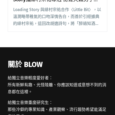
齊發歌
Loading Story 與緋村宗祐合作〈Little Bit〉，以
溫潤略帶稚氣的口吻深情告白，而善於引經據典
的緋村宗祐，這回改胡適詩句，將「醉過知酒濃
／愛方知情重」唱進歌，短短兩分鐘的歌真的只
有一點點，卻讓站友愛不釋手。同樣被多次回放
的閱讀全文 "【StreetVoice新歌週報】Loading
Story攜緋村宗祐奪冠 街聲天籟男子們齊發歌"
關於 BLOW
給獨立音樂輕度愛好者：
所有新鮮有趣、光怪陸離、你應該知道或意想不到的消
息都在這裡。
給獨立音樂重度研究生：
那些冷僻的專業知識、產業觀察、流行趨勢希望能滿足