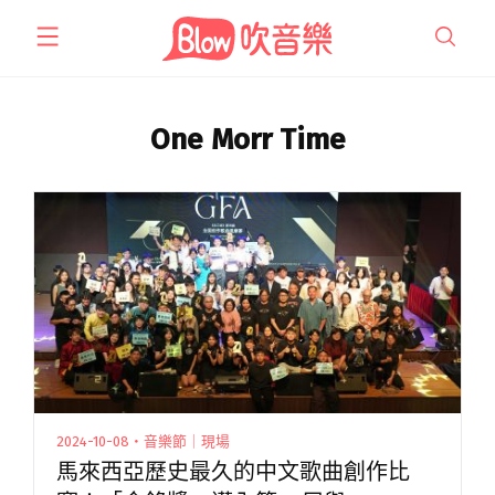
跳
至
主
要
內
One Morr Time
容
2024-10-08・音樂節｜現場
馬來西亞歷史最久的中文歌曲創作比