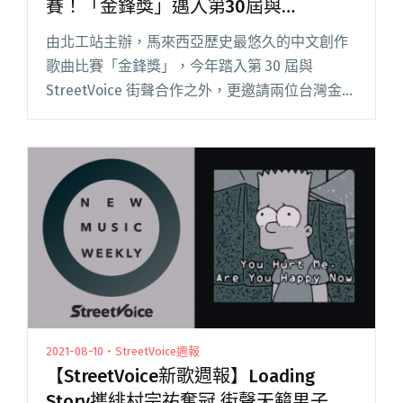
賽！「金鋒獎」邁入第30屆與
StreetVoice街聲合作
由北工站主辦，馬來西亞歷史最悠久的中文創作
歌曲比賽「金鋒獎」，今年踏入第 30 屆與
StreetVoice 街聲合作之外，更邀請兩位台灣金曲
獎評審加入決賽評審陣容，分別是 StreetVoice
街聲音樂頻道總監小樹、新加坡《Freshm閱讀全
文 "馬來西亞歷史最久的中文歌曲創作比賽！
「金鋒獎」邁入第30屆與StreetVoice街聲合作"
2021-08-10・StreetVoice週報
【StreetVoice新歌週報】Loading
Story攜緋村宗祐奪冠 街聲天籟男子們