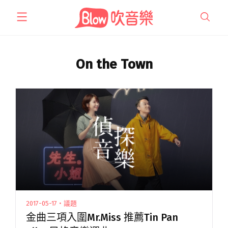
跳
至
主
要
內
On the Town
容
2017-05-17・議題
金曲三項入圍Mr.Miss 推薦Tin Pan