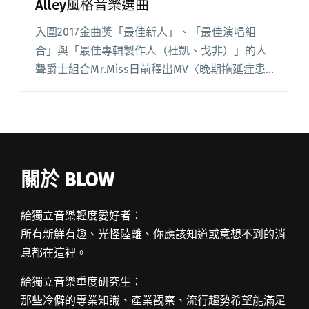
Alley風格音樂選曲
入圍2017金曲獎「最佳新人」、「最佳演唱組
合」與「最佳專輯製作人（杜凱、戈非）」的人
聲爵士組合Mr.Miss日前釋出MV〈晚期拖延症患
者〉，此曲模仿美國「叮砰巷」（Tin Pan
Alley）音樂風格，描寫一種名為「拖延症」的當
代都市病。閱讀全文 "金曲三項入圍Mr.Miss 推薦
Tin Pan Alley風格音樂選曲"
關於 BLOW
給獨立音樂輕度愛好者：
所有新鮮有趣、光怪陸離、你應該知道或意想不到的消
息都在這裡。
給獨立音樂重度研究生：
那些冷僻的專業知識、產業觀察、流行趨勢希望能滿足