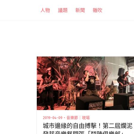
跳
人物
議題
新聞
雜吹
至
主
要
內
容
2019-04-09・音樂節｜現場
城市邊緣的自由搏擊！第二屆爛泥