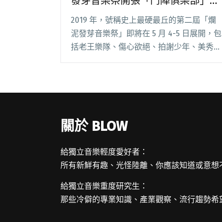
發芽音樂祭開張「鬥陣俱樂部」
邀泰拳組織真人快打
2019 年，號稱史上最硬最丘的第二屆「爛
泥發芽音樂祭」即將在 5 月 4-5 日展開，包
括老王樂隊、傷心欲絕、拍謝少年、美秀集
團、無妄合作社⋯⋯等 50 組樂團將參與演
出。第二屆爛泥發芽不僅喊出「城市邊緣的
自由搏擊戰！」的標語，還真的邀請閱讀全
文 "城市邊緣的自由搏擊！第二屆爛泥發芽
音樂祭開張「鬥陣俱樂部」 邀泰拳組織真
關於 BLOW
人快打"
給獨立音樂輕度愛好者：
所有新鮮有趣、光怪陸離、你應該知道或意想
給獨立音樂重度研究生：
那些冷僻的專業知識、產業觀察、流行趨勢希