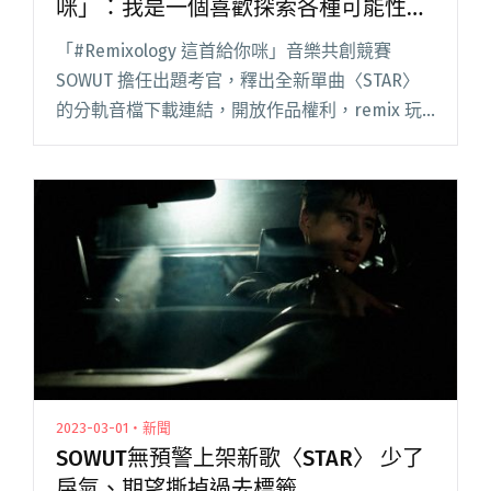
咪」：我是一個喜歡探索各種可能性的
人
「#Remixology 這首給你咪」音樂共創競賽
SOWUT 擔任出題考官，釋出全新單曲〈STAR〉
的分軌音檔下載連結，開放作品權利，remix 玩
法不設限，號召大家「咪」出自己的作品！
「#Remixology 這首給你咪」共創競賽，先閱讀
全文 "SOWUT出題「#Remixology這首給你
咪」：我是一個喜歡探索各種可能性的人"
2023-03-01・新聞
SOWUT無預警上架新歌〈STAR〉 少了
戾氣、期望撕掉過去標籤