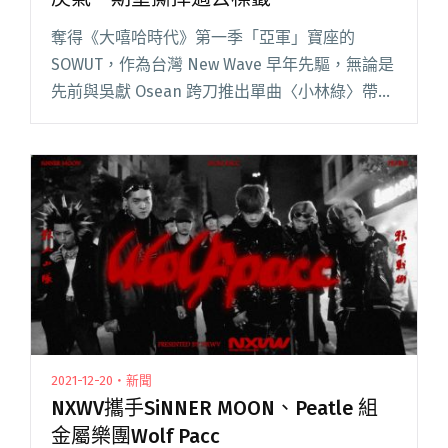
奪得《大嘻哈時代》第一季「亞軍」寶座的
SOWUT，作為台灣 New Wave 早年先驅，無論是
先前與吳獻 Osean 跨刀推出單曲〈小林綠〉帶來
溫和唱腔，還是與 YoungLee、永康里長伯「潤
少」聯手推出〈phew!〉，都能瞥見 SOW閱讀全
文 "SOWUT無預警上架新歌〈STAR〉 少了戾氣、
期望撕掉過去標籤"
2021-12-20・新聞
NXWV攜手SiNNER MOON、Peatle 組
金屬樂團Wolf Pacc