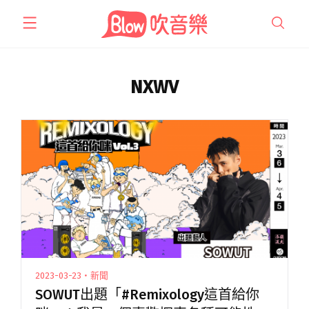
跳
至
主
要
內
NXWV
容
2023-03-23・新聞
SOWUT出題「#Remixology這首給你