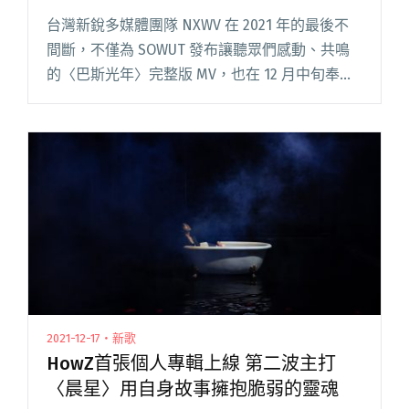
台灣新銳多媒體團隊 NXWV 在 2021 年的最後不
間斷，不僅為 SOWUT 發布讓聽眾們感動、共鳴
的〈巴斯光年〉完整版 MV，也在 12 月中旬奉上
由 HowZ 耗時一年所製作的首張個人專輯《帶光
者》。 NXWV 更在近期無預警宣布將在閱讀全文
"NXWV攜手SiNNER MOON、Peatle 組金屬樂團
Wolf Pacc"
2021-12-17・新歌
HowZ首張個人專輯上線 第二波主打
〈晨星〉用自身故事擁抱脆弱的靈魂