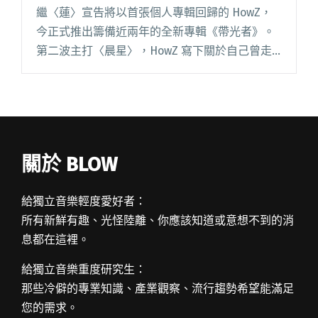
繼〈蓮〉宣告將以首張個人專輯回歸的 HowZ，
今正式推出籌備近兩年的全新專輯《帶光者》。
第二波主打〈晨星〉，HowZ 寫下關於自己曾走
過低谷的故事，希望安撫每個曾和他一樣對自己
的夢想抱持懷疑的人們。 回顧當時，他度過一段
渾噩的日子，甚至用酒閱讀全文 "HowZ首張個人
專輯上線 第二波主打〈晨星〉用自身故事擁抱脆
弱的靈魂"
關於 BLOW
給獨立音樂輕度愛好者：
所有新鮮有趣、光怪陸離、你應該知道或意想不到的消
息都在這裡。
給獨立音樂重度研究生：
那些冷僻的專業知識、產業觀察、流行趨勢希望能滿足
您的需求。