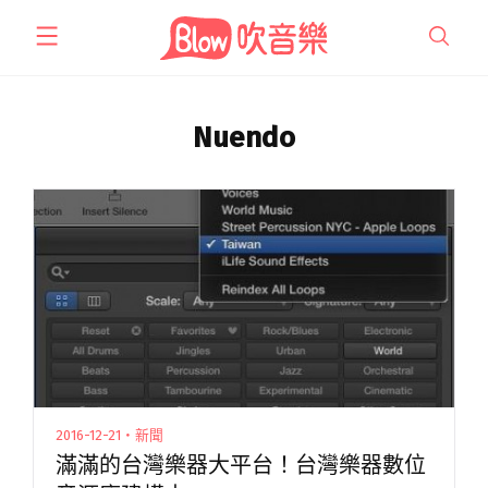
跳
至
主
要
內
Nuendo
容
2016-12-21・新聞
滿滿的台灣樂器大平台！台灣樂器數位