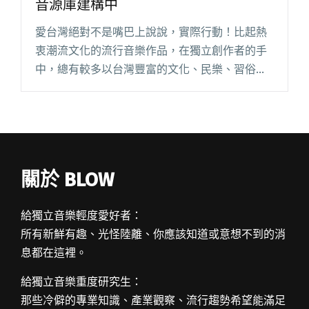
音源庫建構中
愛台灣絕對不是嘴巴上說說，實際行動！比起熱
衷潮流文化的流行音樂作品，在獨立創作者的手
中，總有較多以台灣豐富的文化、民樂、習俗、
傳統器樂為根源的作品。如在雙金獎大放異彩的
生祥樂隊、舒米恩等諸多台客原創作人，以及曲
風結合電子與嘻哈的三牲獻藝、勞閱讀全文 "滿
滿的台灣樂器大平台！台灣樂器數位音源庫建構
中"
關於 BLOW
給獨立音樂輕度愛好者：
所有新鮮有趣、光怪陸離、你應該知道或意想不到的消
息都在這裡。
給獨立音樂重度研究生：
那些冷僻的專業知識、產業觀察、流行趨勢希望能滿足