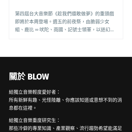
第四屆台大音樂節《趁我們還敢做夢》的重頭戲
即將於本周登場。週五的前夜祭，由脆弱少女
組、鹿比 ∞ 吠陀、雨國、記號士領軍，以迷幻電
氣在台大舊體揭開序幕。週六的野台日，除了十
組新生代學生樂團的接力演出，還有陳惠婷、落
日飛車、I Means Us閱讀全文 "趁我們還敢做夢
台大音樂節本週引爆"
關於 BLOW
給獨立音樂輕度愛好者：
所有新鮮有趣、光怪陸離、你應該知道或意想不到的消
息都在這裡。
給獨立音樂重度研究生：
那些冷僻的專業知識、產業觀察、流行趨勢希望能滿足