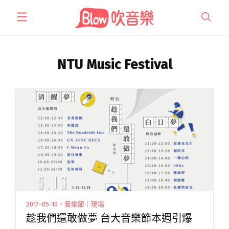
跳
至
主
要
內
NTU Music Festival
容
2017-05-10・音樂節｜現場
趁我們還敢做夢 台大音樂節本週引爆