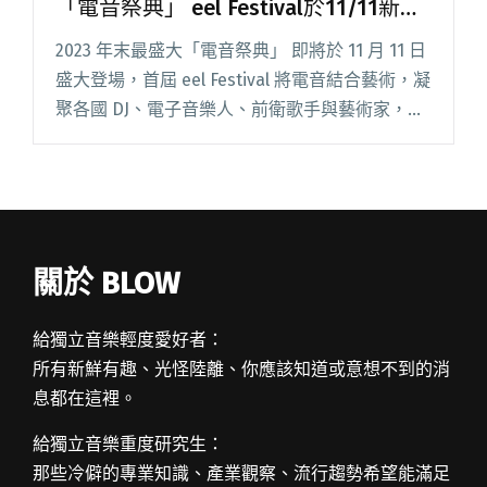
「電音祭典」 eel Festival於11/11新店
圓頂劇場盛大展開
2023 年末最盛大「電音祭典」 即將於 11 月 11 日
盛大登場，⾸屆 eel Festival 將電音結合藝術，凝
聚各國 DJ、電子音樂人、前衛歌手與藝術家，帶
來⼀場連續 8 ⼩時不間斷的盛⼤祭典，並將遠離
喧囂的世外桃源—新北市新店的閱讀全文 "FINAL
與派對單位PURE G共同主辦的「電音祭典」 eel
Festival於11/11新店圓頂劇場盛大展開"
關於 BLOW
給獨立音樂輕度愛好者：
所有新鮮有趣、光怪陸離、你應該知道或意想不到的消
息都在這裡。
給獨立音樂重度研究生：
那些冷僻的專業知識、產業觀察、流行趨勢希望能滿足