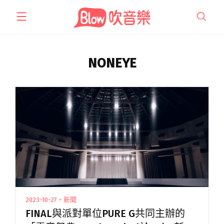
跳
至
主
要
內
NONEYE
容
2023-10-27・新聞
FINAL與派對單位PURE G共同主辦的