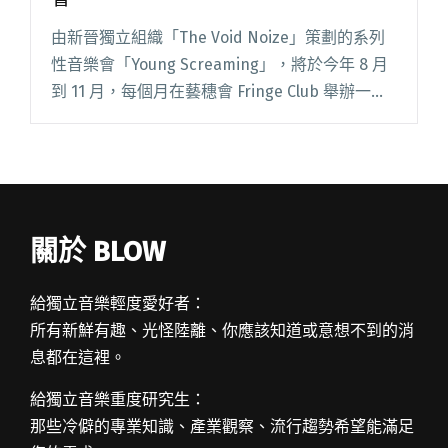
由新晉獨立組織「The Void Noize」策劃的系列
性音樂會「Young Screaming」，將於今年 8 月
到 11 月，每個月在藝穗會 Fringe Club 舉辦一場
獨立音樂會。音樂會叫作「Young
Screaming」，顧名閱讀全文 "年輕人的吶喊
Young Screaming 音樂會"
關於 BLOW
給獨立音樂輕度愛好者：
所有新鮮有趣、光怪陸離、你應該知道或意想不到的消
息都在這裡。
給獨立音樂重度研究生：
那些冷僻的專業知識、產業觀察、流行趨勢希望能滿足