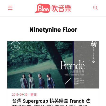
跳
至
主
要
內
Ninetynine Floor
容
2015-09-30・新聞
台灣 Supergroup 精英樂團 Frandé 法