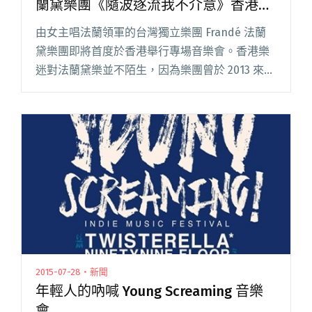
蘭黛樂團《隨波逐流我不介意》香港專
場
由女主唱法蘭領軍的台灣獨立樂團 Frandé 法蘭
黛樂團即將首度於香港舉行專場音樂會。香港樂
迷對法蘭黛樂並不陌生，因為樂團曾於 2013 來港
參與 Clockenflap 音樂節，而這次以其專輯《隨
波逐流我不介意》為題的音樂會，是其首次在港
閱讀全文 "台灣 Supergroup 精英樂團 Frandé 法
蘭黛樂團《隨波逐流我不介意》香港專場"
2015-07-28・新聞
年輕人的吶喊 Young Screaming 音樂
會