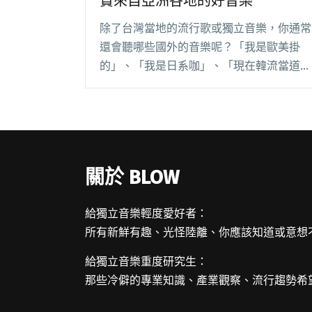
賞來自亞洲各地的好音樂
除了台灣當地的流行歌或獨立音樂，你通常
還會聽哪些國外的音樂呢？「我是歐美掛
的」、「我是日系咖」、「現在韓流當道，
當然要聽韓國歌啊！」以上三種回答大約佔
了民調 90%，不意外。然而世界這麼大，
難道所謂的「國外」就僅指日本、韓國、美
國、歐洲（還閱讀全文 "小樹報新歌：耳朵
也要國際觀！欣賞來自亞洲各地的好音樂"
關於 BLOW
給獨立音樂輕度愛好者：
所有新鮮有趣、光怪陸離、你應該知道或意想
給獨立音樂重度研究生：
那些冷僻的專業知識、產業觀察、流行趨勢希