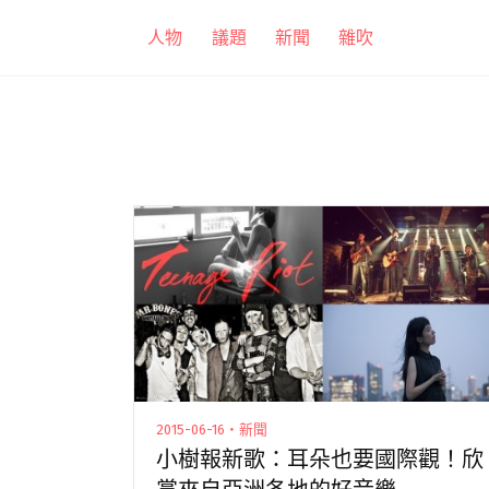
跳
人物
議題
新聞
雜吹
至
主
要
內
容
2015-06-16・新聞
小樹報新歌：耳朵也要國際觀！欣