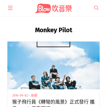
跳
至
主
要
內
Monkey Pilot
容
2016-09-02・新聞
猴子飛行員《轉彎的風景》正式發行 攜