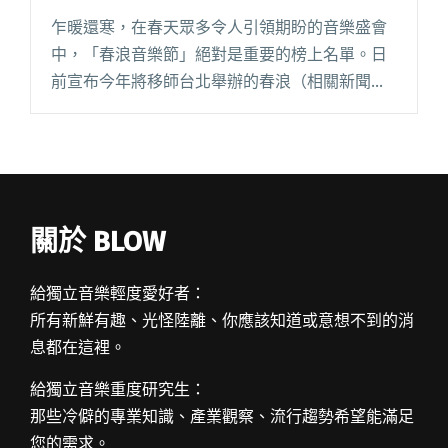
乍暖還寒，在春天眾多令人引領期盼的音樂盛會
中，「春浪音樂節」絕對是重要的榜上名單。日
前宣布今年將移師台北舉辦的春浪（相關新聞：
春浪出走 正宗墾丁春天吶喊回來了！），終於在
昨日（2/23）的記者會上釋出本屆演出陣容，而
「2016 第三屆地球春閱讀全文 "春浪公佈演出名
單！樂團比賽報名延後截止"
關於 BLOW
給獨立音樂輕度愛好者：
所有新鮮有趣、光怪陸離、你應該知道或意想不到的消
息都在這裡。
給獨立音樂重度研究生：
那些冷僻的專業知識、產業觀察、流行趨勢希望能滿足
您的需求。