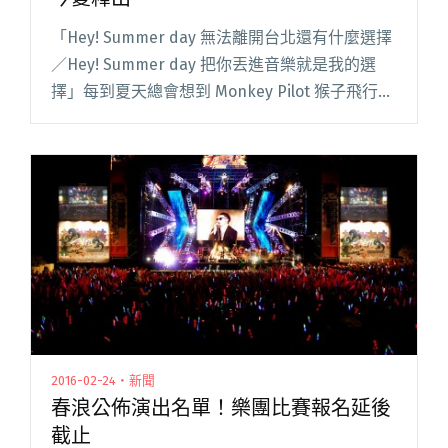
「Hey! Summer day 無法離開台北還有什麼選擇
／Hey! Summer day 把你丟進音樂就是我的選
擇」每到夏天總會想到 Monkey Pilot 猴子飛行員
的這首〈Summer day〉嗎？今年成軍十周年的
猴子飛行員特別規劃閱讀全文 "猴子飛行員十周
年巡迴開跑 預告新專輯今夏釋出"
2016-02-24・新聞
春浪公佈演出名單！樂團比賽報名延後
截止