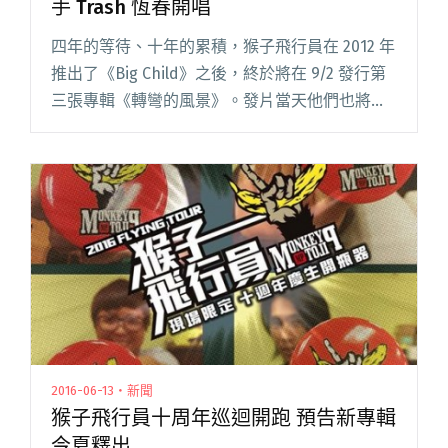
手 Trash 恆春開唱
四年的等待、十年的累積，猴子飛行員在 2012 年
推出了《Big Child》之後，終於將在 9/2 發行第
三張專輯《轉彎的風景》。發片當天他們也將回
到孕育這張專輯的恆春開唱，作為專輯巡迴第一
站，帶著十年磨一劍的能量，再度啟程。 雖然睽
違舞閱讀全文 "猴子飛行員《轉彎的風景》正式
發行 攜手 Trash 恆春開唱"
2016-06-13・新聞
猴子飛行員十周年巡迴開跑 預告新專輯
今夏釋出