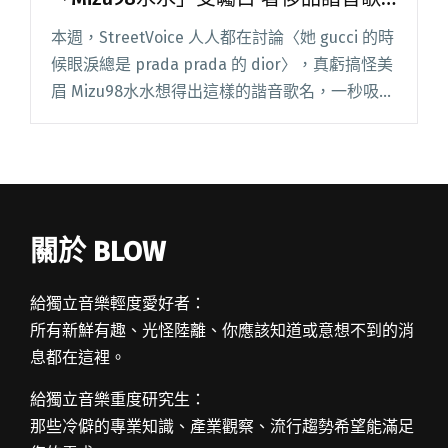
名引發話題
本週，StreetVoice 人人都在討論〈她 gucci 的時
候眼淚總是 prada prada 的 dior〉，真虧搞怪美
眉 Mizu98水水想得出這樣的諧音歌名，一秒吸
睛，假面閨蜜和 auto-tune 也算相呼應，良善都
是裝的。 另閱讀全文 "【StreetVoice新歌週報】
搞怪女饒「Mizu98水水」受矚目 奢侈品諧音歌名
引發話題"
關於 BLOW
給獨立音樂輕度愛好者：
所有新鮮有趣、光怪陸離、你應該知道或意想不到的消
息都在這裡。
給獨立音樂重度研究生：
那些冷僻的專業知識、產業觀察、流行趨勢希望能滿足