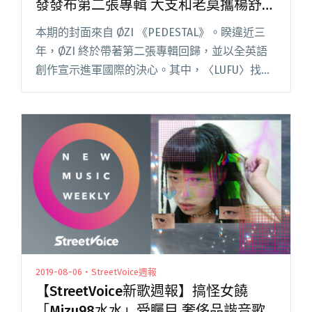
發發布第二張專輯 大支和老莫攜楊舒雅
饒〈1947序曲〉
本期的封面來自 ØZI 《PEDESTAL》。睽違近三
年，ØZI 終於帶著第二張專輯回歸，並以全英語
創作宣示進軍國際的決心。其中，〈LUFU〉找來
南韓靈魂美聲 Goul、美國新銳歌手 Arin Ray 共
唱，以三種視角，詮釋令人心痛的愛情。閱讀全
文 "【StreetVoice新歌週報】ØZI、靈魂沙發發布
第二張專輯 大支和老莫攜楊舒雅饒〈1947序
曲〉"
2019-08-06・StreetVoice週報
【StreetVoice新歌週報】搞怪女饒
「Mizu98水水」受矚目 奢侈品諧音歌