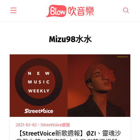
跳
至
主
要
內
Mizu98水水
容
2021-03-02・StreetVoice週報
【StreetVoice新歌週報】ØZI、靈魂沙