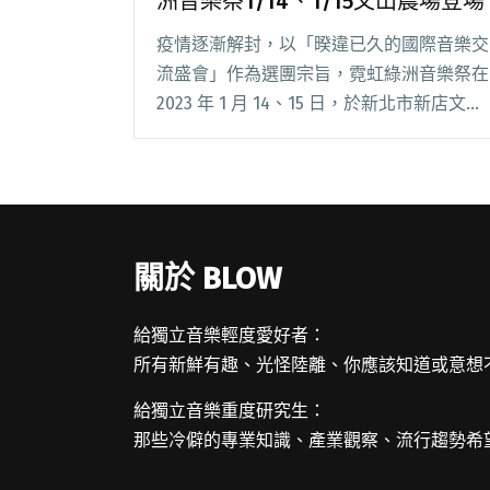
洲音樂祭1/14、1/15文山農場登場
疫情逐漸解封，以「暌違已久的國際音樂交
流盛會」作為選團宗旨，霓虹綠洲音樂祭在
2023 年 1 月 14、15 日，於新北市新店文山
農場盛大舉辦，集結台、日、韓、泰等 20
多組來自不同國家的音樂人，期許透過音樂
祭能飛來台灣交流、碰撞出音樂閱讀全文
"「聽團老兄」邱先生主辦 霓虹綠洲音樂祭
1/14、1/15文山農場登場"
關於 BLOW
給獨立音樂輕度愛好者：
所有新鮮有趣、光怪陸離、你應該知道或意想
給獨立音樂重度研究生：
那些冷僻的專業知識、產業觀察、流行趨勢希