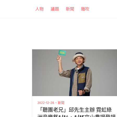
跳
人物
議題
新聞
雜吹
至
主
要
內
容
2022-12-28・新聞
「聽團老兄」邱先生主辦 霓虹綠