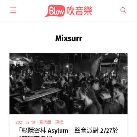
跳
至
主
要
內
Mixsurr
容
2021-02-18・音樂節｜現場
「綠隱密林 Asylum」聲音派對 2/27於