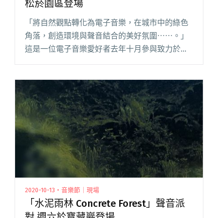
松菸園區登場
「將自然觀點轉化為電子音樂，在城市中的綠色
角落，創造環境與聲音結合的美好氛圍⋯⋯。」
這是一位電子音樂愛好者去年十月參與致力於關
注環境與聲音連結的活動品牌泊人 ANKR，在寶
藏巖舉辦的「水泥雨林」後的心得，將人們帶進
綠色有機的戶外場域裡，感受閱讀全文 "「綠隱
密林 Asylum」聲音派對 2/27於松菸園區登場"
2020-10-13・音樂節｜現場
「水泥雨林 Concrete Forest」聲音派
對 週六於寶藏巖登場