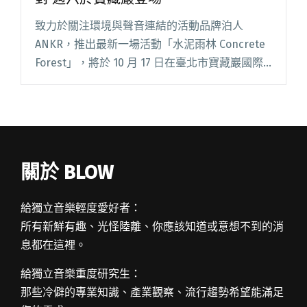
致力於關注環境與聲音連結的活動品牌泊人
ANKR，推出最新一場活動「水泥雨林 Concrete
Forest」，將於 10 月 17 日在臺北市寶藏巖國際
藝術村舉辦。團隊表示，這次最特別的是，採用
首度曝光的 DJ 環繞音效系統，觀眾將接受被閱讀
全文 "「水泥雨林 Concrete Forest」聲音派對 週
六於寶藏巖登場"
關於 BLOW
給獨立音樂輕度愛好者：
所有新鮮有趣、光怪陸離、你應該知道或意想不到的消
息都在這裡。
給獨立音樂重度研究生：
那些冷僻的專業知識、產業觀察、流行趨勢希望能滿足