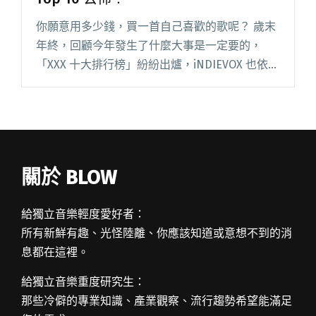
你願意用多少錢，買一首自己喜歡的歌呢？ 歲末
年終，回顧今年發生了什麼大事是一定要的，
「XXX 十大排行榜」紛紛出爐，iNDIEVOX 也依不
同類別和項目，陸續整理出 2015 年度人氣單曲／
專輯。今天要公佈的是 iNDIEVOX 「隨你付」閱
讀全文 "iNDIEVOX 隨你付排行榜 2015 人氣單曲
Top 10 公佈！"
關於 BLOW
給獨立音樂輕度愛好者：
所有新鮮有趣、光怪陸離、你應該知道或意想不到的消
息都在這裡。
給獨立音樂重度研究生：
那些冷僻的專業知識、產業觀察、流行趨勢希望能滿足