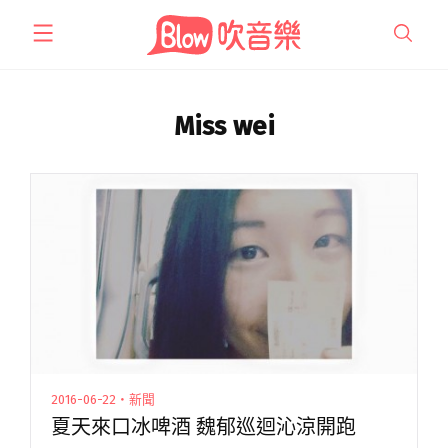
跳
至
主
要
內
Miss wei
容
2016-06-22・新聞
夏天來口冰啤酒 魏郁巡迴沁涼開跑