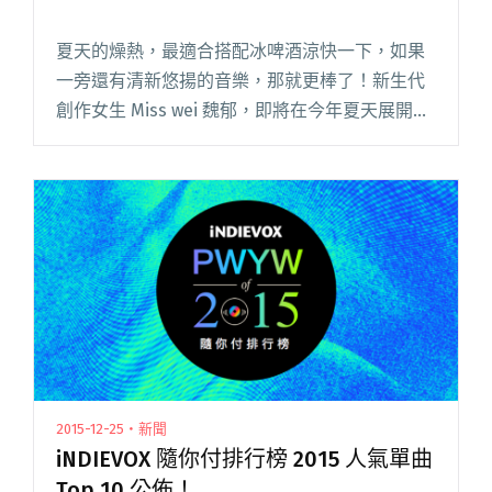
夏天的燥熱，最適合搭配冰啤酒涼快一下，如果
一旁還有清新悠揚的音樂，那就更棒了！新生代
創作女生 Miss wei 魏郁，即將在今年夏天展開
「夏季。冰啤酒。巡演」，走訪北中南各大城
市，用音樂沁涼這個悶熱的夏季。 魏郁從 2014
年開始帶著自創閱讀全文 "夏天來口冰啤酒 魏郁
巡迴沁涼開跑"
2015-12-25・新聞
iNDIEVOX 隨你付排行榜 2015 人氣單曲
Top 10 公佈！