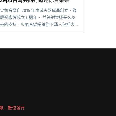
Zepp台灣共同打造迷你音樂祭
火氣音樂自 2015 年由滅火器成員創立，為
慶祝廠牌成立五週年， 並答謝樂迷長久以
來的支持，火氣音樂邀請旗下藝人包括大師
兄滅火器、小師妹鄭宜農、小師弟 Empty
ORio，及合作藝人如：美秀集團、淺堤、
Future After A Sec閱讀全文 "慶祝廠牌成立
五週年 火氣音樂與Zepp台灣共同打造迷你
音樂祭"
 派歌 – 數位發行