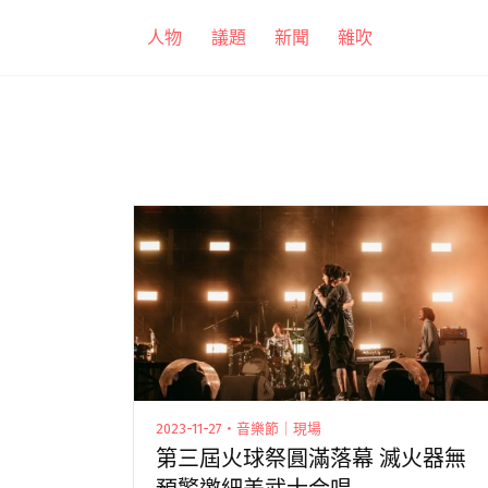
跳
人物
議題
新聞
雜吹
至
主
要
內
容
2023-11-27・音樂節｜現場
第三屆火球祭圓滿落幕 滅火器無