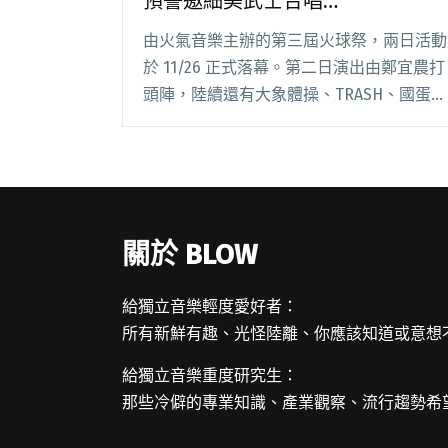
預警邀細美武士合唱
ELLEGARDEN〈Make A Wish〉
由火氣音樂主辦的第三屆火球祭，兩日活動
於 11/26 正式落幕。第二日演出由鄭宜農打
頭陣，陸續還有大象體操、TRASH、國蛋、
美秀集團、The BONEZ 等演出。音樂節最
後，滅火器擔綱大軸，不僅邀請遠渡重洋來
台的專輯製作人 Mike Gr閱讀全文 "第三屆
火球祭圓滿落幕 滅火器無預警邀細美武士
合唱ELLEGARDEN〈Make A Wish〉"
關於 BLOW
給獨立音樂輕度愛好者：
所有新鮮有趣、光怪陸離、你應該知道或意想
給獨立音樂重度研究生：
那些冷僻的專業知識、產業觀察、流行趨勢希