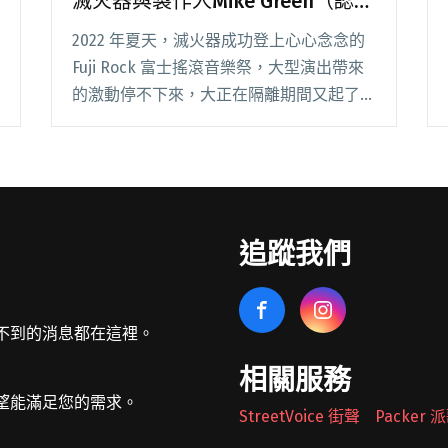
滅火器與製作人Mike Green（認
真）解析《家和萬事興》
2022 年夏天，滅火器成功登上心心念念的
Fuji Rock 富士搖滾音樂祭，大型演出帶來
的激動停不下來，大正在隔離期間又起了創
作的念頭，關在防疫旅館裡動手寫歌，那些
素材就成了《家和萬事興》的開頭。 專輯
概念是最初就訂好的，《家和萬事興》閱讀
全文 "【吹專訪】人設崩壞，龐克不壞：滅
火器與製作人Mike Green（認真）解析
追蹤我們
《家和萬事興》"
不到的消息都在這裡。
相關服務
望能滿足您的需求。
StreetVoice 街聲
Packer