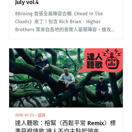
July vol.4
88rising 首張全員陣容合輯《Head In The
Clouds》來了！包含 Rich Brian、Higher
Brothers 等來自各地的音樂人豪華陣容，搶攻排
行榜也只是剛好而已。除了首發歌曲〈History〉
和澳籍日裔 R&閱讀全文 "【StreetVoice新歌週
報】 July vol.4"
2018-01-23・議題
達人聽歌：榕幫〈西鬆平常 Remix〉標
準惡棍情歌 讓人不自主點起頭來