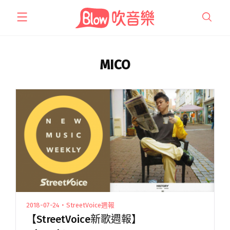
跳
至
主
要
內
MICO
容
2018-07-24・StreetVoice週報
【StreetVoice新歌週報】