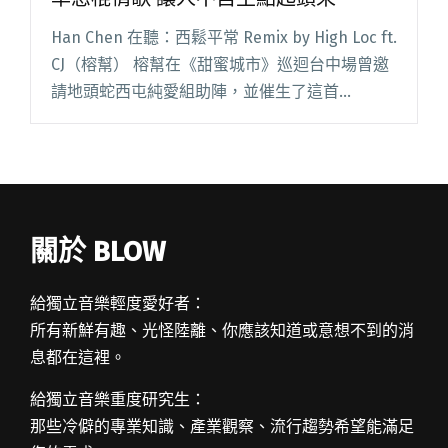
Han Chen 在聽：西鬆平常 Remix by High Loc ft.
CJ（榕幫） 榕幫在《甜蜜城市》巡迴台中場曾邀
請地頭蛇西屯純愛組助陣，並催生了這首
remix。既有 G-Funk 的合成器 Gansta String 與
Ba閱讀全文 "達人聽歌：榕幫〈西鬆平常
Remix〉標準惡棍情歌 讓人不自主點起頭來"
關於 BLOW
給獨立音樂輕度愛好者：
所有新鮮有趣、光怪陸離、你應該知道或意想不到的消
息都在這裡。
給獨立音樂重度研究生：
那些冷僻的專業知識、產業觀察、流行趨勢希望能滿足