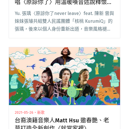
唱〈原諒你了〉用溫暖嗓音述說釋懷後
的坦然
Yu. 張瑀〈原諒你了never leave〉feat. 陳新 曾與
妹妹張璿共組雙人民謠團體「核桃 KurumiQ」的
張瑀，後來以個人身份重新出道，音樂風格褪去
原有的校園青春稚嫩氣息，換以更加成熟內蘊深
含的樣貌呈現，有時雖帶點陰鬱優柔的氛圍閱讀
全文 "【週五看MV】張瑀與陳新帶來暖心對唱
〈原諒你了〉用溫暖嗓音述說釋懷後的坦然"
2021-05-26・新歌
台裔澳籍音樂人Matt Hsu 邀春艷、老
莫打造全新創作〈就當家裡〉