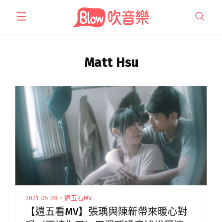
跳
至
主
要
內
Matt Hsu
容
2021-05-28・週五看MV
【週五看MV】張瑀與陳新帶來暖心對