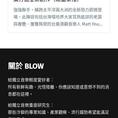
強強聯手，橫跨太平洋兩大洲的全新勢力即將登
場，此陣容包括台灣嘻哈界大家耳熟能詳的老莫
與春艷、屢獲殊榮的台裔澳籍音樂人 Matt Hsu，
以及爵士、R&B 歌手兼 ICRT DJ 凱琳。 在這個海
外台灣人回家極其不容易的時候，Matt閱讀全文
"台裔澳籍音樂人Matt Hsu 邀春艷、老莫打造全
新創作〈就當家裡〉"
關於 BLOW
給獨立音樂輕度愛好者：
所有新鮮有趣、光怪陸離、你應該知道或意想不到的消
息都在這裡。
給獨立音樂重度研究生：
那些冷僻的專業知識、產業觀察、流行趨勢希望能滿足