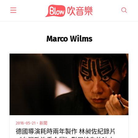
跳
至
主
要
內
Marco Wilms
容
2018-05-21・新聞
德國導演耗時兩年製作 林昶佐紀錄片