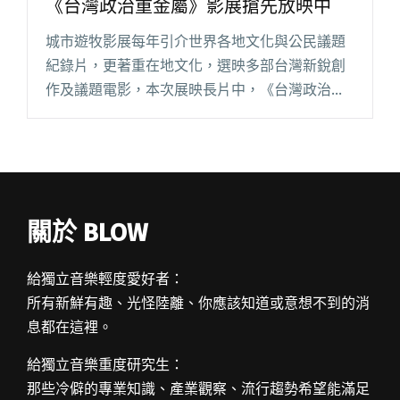
《台灣政治重金屬》影展搶先放映中
城市遊牧影展每年引介世界各地文化與公民議題
紀錄片，更著重在地文化，選映多部台灣新銳創
作及議題電影，本次展映長片中，《台灣政治重
金屬》（Metal Politics Taiwan）由作品曾入選柏
林影展的德國導演 Marco Willms 耗時閱讀全文
"德國導演耗時兩年製作 林昶佐紀錄片《台灣政
治重金屬》影展搶先放映中"
關於 BLOW
給獨立音樂輕度愛好者：
所有新鮮有趣、光怪陸離、你應該知道或意想不到的消
息都在這裡。
給獨立音樂重度研究生：
那些冷僻的專業知識、產業觀察、流行趨勢希望能滿足