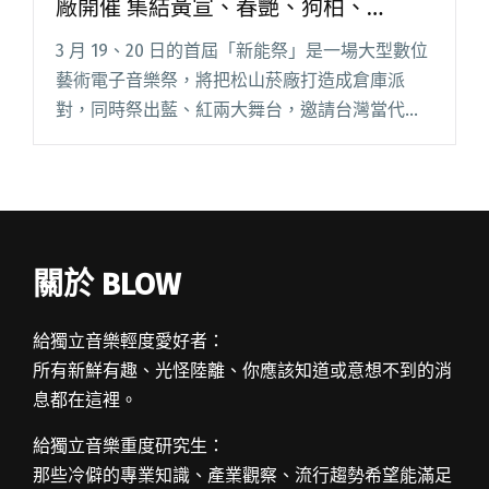
廠開催 集結黃宣、春艷、狗柏、
SOWUT、Mong Tong藍舞台競演
3 月 19、20 日的首屆「新能祭」是一場大型數位
藝術電子音樂祭，將把松山菸廠打造成倉庫派
對，同時祭出藍、紅兩大舞台，邀請台灣當代一
時之選的音樂人與藝術家，共同參與這場擁有獨
特思維、觀點與凝聚在地強大軟實力的視聽盛
宴。 目前公布的陣容由創閱讀全文 "數位藝術與
電音狂歡「新能祭」松山菸廠開催 集結黃宣、春
艷、狗柏、SOWUT、Mong Tong藍舞台競演"
關於 BLOW
給獨立音樂輕度愛好者：
所有新鮮有趣、光怪陸離、你應該知道或意想不到的消
息都在這裡。
給獨立音樂重度研究生：
那些冷僻的專業知識、產業觀察、流行趨勢希望能滿足