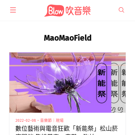
跳
至
主
要
內
MaoMaoField
容
2022-02-08・音樂節｜現場
數位藝術與電音狂歡「新能祭」松山菸