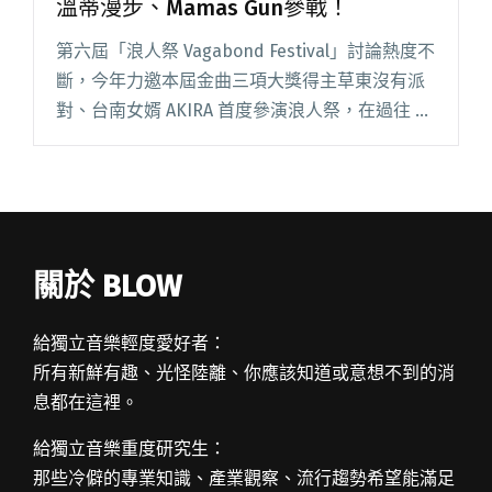
溫蒂漫步、Mamas Gun參戰！
第六屆「浪人祭 Vagabond Festival」討論熱度不
斷，今年力邀本屆金曲三項大獎得主草東沒有派
對、台南女婿 AKIRA 首度參演浪人祭，在過往 5
屆累積的好口碑與驚喜陣容加乘下創票房新高，
一般票種更於開賣首日全數完售！ 今（7/閱讀全
文 "浪人祭第三波陣容公布：The Crane、溫蒂漫
步、Mamas Gun參戰！"
關於 BLOW
給獨立音樂輕度愛好者：
所有新鮮有趣、光怪陸離、你應該知道或意想不到的消
息都在這裡。
給獨立音樂重度研究生：
那些冷僻的專業知識、產業觀察、流行趨勢希望能滿足