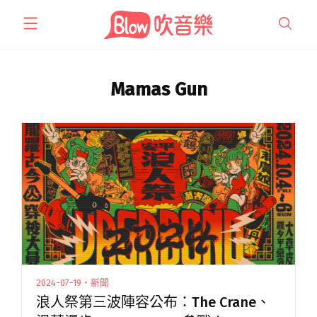
跳
至
主
要
內
Mamas Gun
容
2024-07-19・新聞
浪人祭第三波陣容公布：The Crane、