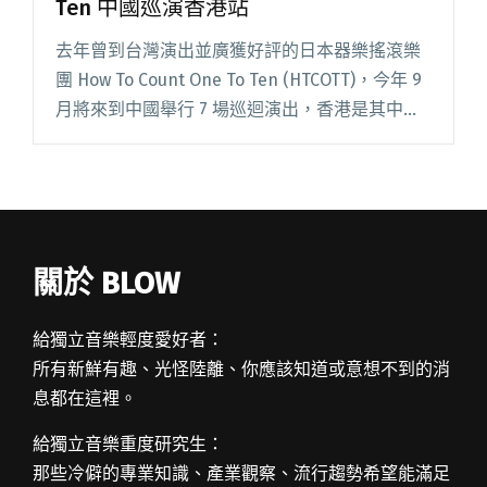
Ten 中國巡演香港站
去年曾到台灣演出並廣獲好評的日本器樂搖滾樂
團 How To Count One To Ten (HTCOTT)，今年 9
月將來到中國舉行 7 場巡迴演出，香港是其中一
站。5 人器樂樂團 HTCOTT，玩奏的是近年深受港
台獨立樂迷喜愛的數搖閱讀全文 "日本數搖樂團
How To Count One To Ten 中國巡演香港站"
關於 BLOW
給獨立音樂輕度愛好者：
所有新鮮有趣、光怪陸離、你應該知道或意想不到的消
息都在這裡。
給獨立音樂重度研究生：
那些冷僻的專業知識、產業觀察、流行趨勢希望能滿足