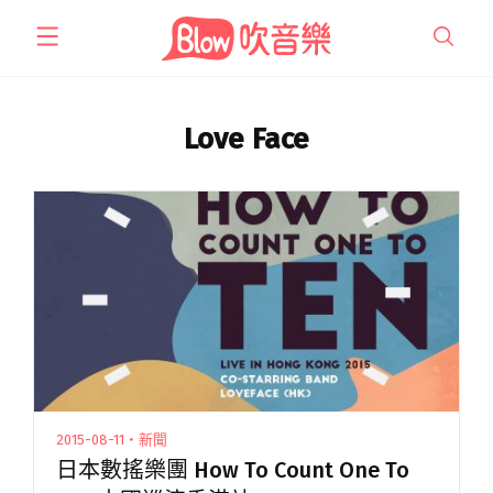
跳
至
主
要
內
Love Face
容
2015-08-11・新聞
日本數搖樂團 How To Count One To