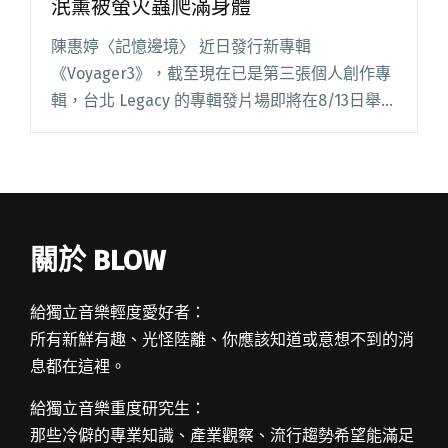
泯薰被螢火蟲爬滿身體
陳惠婷〈記憶邊境〉 近日發行新專輯
《Voyager3》，截至現在已是第三張個人創作專
輯，台北 Legacy 的專輯發片場即將在8/13日舉
行。另外，發現一個小巧合，單飛的女主唱都會
染一個特別的髮色（你看鄭宜農、飛），像是一
個個人風格鮮明的展閱讀全文 "【週五看MV】陳
惠婷果汁機養鬥魚 柯泯薰被螢火蟲爬滿身體"
關於 BLOW
給獨立音樂輕度愛好者：
所有新鮮有趣、光怪陸離、你應該知道或意想不到的消
息都在這裡。
給獨立音樂重度研究生：
那些冷僻的專業知識、產業觀察、流行趨勢希望能滿足