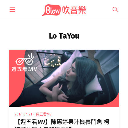
跳
至
主
要
內
Lo TaYou
容
2017-07-21・週五看MV
【週五看MV】陳惠婷果汁機養鬥魚 柯