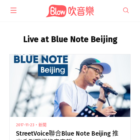
跳
至
主
要
內
Live at Blue Note Beijing
容
2017-11-23・新聞
StreetVoice聯合Blue Note Beijing 推