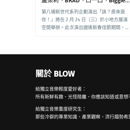
盧栗莉、BRAD、口一口、Biggie
萬熱鬧開唱
第八場新世代系列企劃演出「誒？原來是
你！」將在 2 月 24 日（三）於小地方展演
空間舉辦。此次演出適逢新春佳節期間，小
地方特將舞台改為四面環繞之設計，讓歌迷
們可以以 360 度近距離觀看喜愛的藝人樂
團演出，並邀請到多組電音嘻哈歌手熱鬧開
唱閱讀全文 "小地方新春期間限定「四面
台」 盧栗莉、BRAD、口一口、Biggie萬熱
關於 BLOW
鬧開唱"
給獨立音樂輕度愛好者：
所有新鮮有趣、光怪陸離、你應該知道或意想
給獨立音樂重度研究生：
那些冷僻的專業知識、產業觀察、流行趨勢希