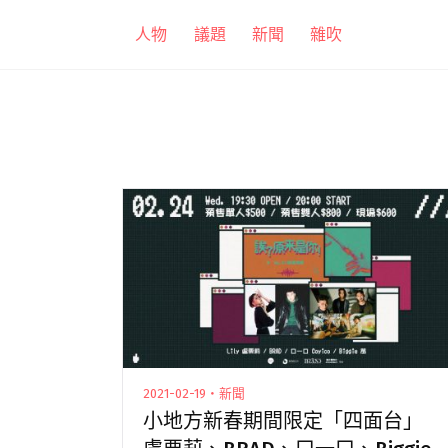
跳
人物
議題
新聞
雜吹
至
主
要
內
容
2021-02-19・新聞
小地方新春期間限定「四面台」