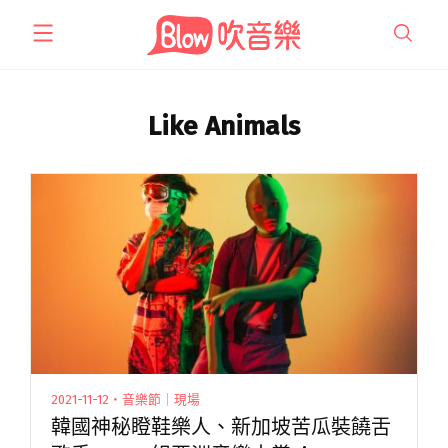
跳
至
主
要
內
Like Animals
容
2021-11-12・音樂節｜現場
韓國神秘瞪鞋樂人、新加坡苦瓜裝饒舌