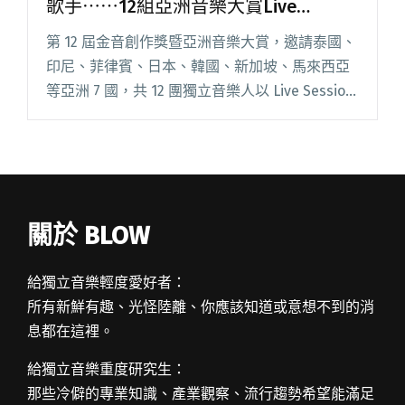
歌手⋯⋯12組亞洲音樂大賞Live
Session上線金音頻道
第 12 屆金音創作獎暨亞洲音樂大賞，邀請泰國、
印尼、菲律賓、日本、韓國、新加坡、馬來西亞
等亞洲 7 國，共 12 團獨立音樂人以 Live Session
影片方式參與演出。繼上週在台灣 4 個城市以
WATCH PARTY 形式播出後，閱讀全文 "韓國神秘
瞪鞋樂人、新加坡苦瓜裝饒舌歌手⋯⋯12組亞洲
音樂大賞Live Session上線金音頻道"
關於 BLOW
給獨立音樂輕度愛好者：
所有新鮮有趣、光怪陸離、你應該知道或意想不到的消
息都在這裡。
給獨立音樂重度研究生：
那些冷僻的專業知識、產業觀察、流行趨勢希望能滿足