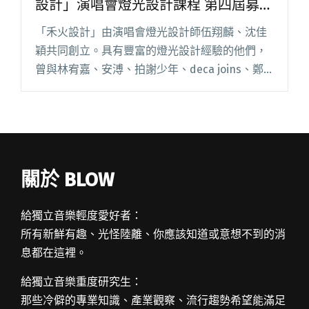
設計」演唱會燈光設計課程 第四屆募資
正式開跑
「禾火設計」由演唱會燈光設計師伍翔麟、沈佳
穎共同創立。具有豐富的燈光設計經驗的他們，
曾與林宥嘉、安溥、拍謝少年、deca joins、鄭
宜農、9m88、大象體操等藝人、樂團合作，也曾
經手金曲音樂節、金音創作獎、簡單生活節、大
港開唱等台灣指標閱讀全文 "踏上成為樂團御用
燈光師之路！「禾火設計」演唱會燈光設計課程
第四屆募資正式開跑"
關於 BLOW
給獨立音樂輕度愛好者：
所有新鮮有趣、光怪陸離、你應該知道或意想不到的消
息都在這裡。
給獨立音樂重度研究生：
那些冷僻的專業知識、產業觀察、流行趨勢希望能滿足