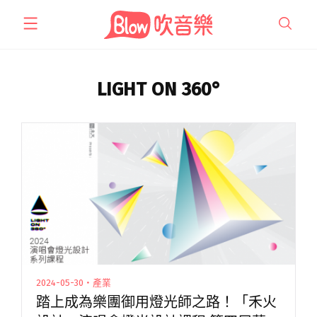
跳
至
主
要
內
LIGHT ON 360°
容
2024-05-30・產業
踏上成為樂團御用燈光師之路！「禾火