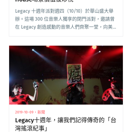
Legacy 十週年派對週四（10/10）於華山盛大舉
辦。這場 300 位音樂人獨享的閉門派對，邀請曾
在 Legacy 創造感動的音樂人們齊聚一堂，向美
好的音樂歲月與熱血的 Live House 場景致敬與同
歡。出席者包括：伍佰、陳珊妮、盧閱讀全文
"Legacy十週年派對眾星雲集 願Live House場景
價值被珍視"
2019-10-09・新聞
Legacy十週年，讓我們記得傳奇的「台
灣搖滾紀事」