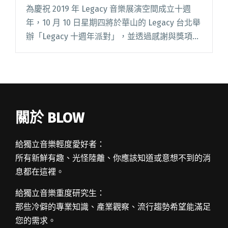
為慶祝 2019 年 Legacy 音樂展演空間成立十週
年，10 月 10 日星期四將於華山的 Legacy 台北舉
辦「Legacy 十週年派對」，並透過感謝與獎項，
致敬過去 3,560 個音樂相伴的日子，展望台灣未
來的現場演出場景。 十年閱讀全文 "Legacy將舉
辦十週年派對 頒獎感謝致敬音樂人名單大公開"
關於 BLOW
給獨立音樂輕度愛好者：
所有新鮮有趣、光怪陸離、你應該知道或意想不到的消
息都在這裡。
給獨立音樂重度研究生：
那些冷僻的專業知識、產業觀察、流行趨勢希望能滿足
您的需求。