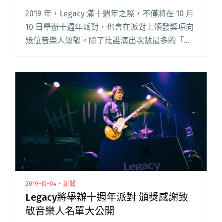
2019 年，Legacy 滿十週年之際，不僅將在 10 月
10 日舉辦十週年派對，也會在派對上頒發獎項向
幾位音樂人致敬。除了比誰演出次數最多的「十
全十美獎」、比誰參演都市女聲最頻繁的「還好
有她們」等等，其中還有一獎項名稱搬出七年
前，由 閱讀全文 "Legacy十週年，讓我們記得傳
奇的「台灣搖滾紀事」"
2019-10-04・新聞
Legacy將舉辦十週年派對 頒獎感謝致
敬音樂人名單大公開