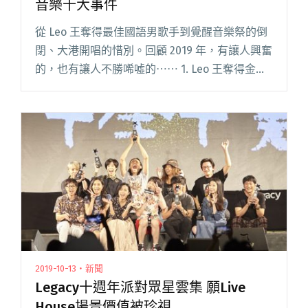
音樂十大事件
從 Leo 王奪得最佳國語男歌手到覺醒音樂祭的倒
閉、大港開唱的惜別。回顧 2019 年，有讓人興奮
的，也有讓人不勝唏噓的⋯⋯ 1. Leo 王奪得金曲
獎 2019 年最讓獨立樂迷振奮的消息，莫過於第
30 屆金曲獎將最佳國語男歌手頒給了 L閱讀全文
"從Leo王得獎到惜別的大港 2019年獨立音樂十大
事件"
2019-10-13・新聞
Legacy十週年派對眾星雲集 願Live
House場景價值被珍視