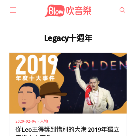
跳
至
主
要
內
Legacy十週年
容
2020-02-04・人物
從Leo王得獎到惜別的大港 2019年獨立