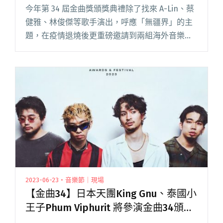
場
今年第 34 屆金曲獎頒獎典禮除了找來 A-Lin、蔡
健雅、林俊傑等歌手演出，呼應「無疆界」的主
題，在疫情退燒後更重磅邀請到兩組海外音樂人
——泰國小王子 Phum Viphurit、日本超人氣樂團
King Gnu 擔任表演嘉賓。 其中擔任閱讀全文
"【金曲34】引大批日本歌迷苦守金曲直播 日本
天團King Gnu壓軸嗨翻典禮現場"
2023-06-23・音樂節｜現場
【金曲34】日本天團King Gnu、泰國小
王子Phum Viphurit 將參演金曲34頒獎
典禮！