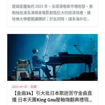
灣音樂事件
度過疫霾後的 2023 年，全球演唱會市場勃發，泰
勒絲巡演及演唱會電影創造巨大的經濟效應，連
哈佛大學都開課鑽研；於此同時，諸多海外巨星
接連來台開唱，幾乎週週都有大型演唱會或音樂
節可以參加，市場上的消費選項令人眼花撩亂。
許久未發片的樂團推出閱讀全文 "【年度回顧】
大嘻哈時代2、AI音樂、#MeToo、鐵花關村⋯⋯
盤點2023年台灣音樂事件"
2023-07-07・新聞
【金曲34】引大批日本歌迷苦守金曲直
播 日本天團King Gnu壓軸嗨翻典禮現