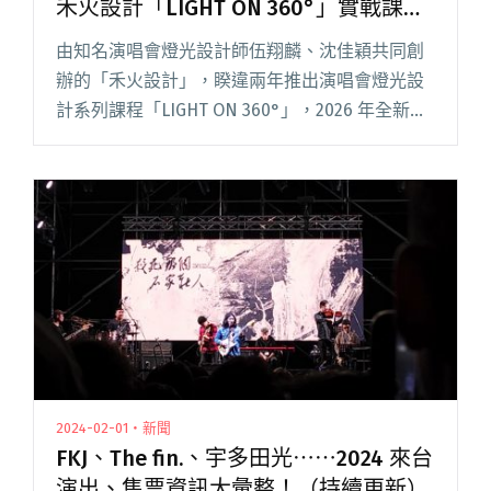
禾火設計「LIGHT ON 360°」實戰課
程、講座8月展開
由知名演唱會燈光設計師伍翔麟、沈佳穎共同創
辦的「禾火設計」，睽違兩年推出演唱會燈光設
計系列課程「LIGHT ON 360°」，2026 年全新企
劃《FOLLOW your SPOT》光的決策，將於 8 月
25 日至 27 日在 Legac閱讀全文 "King Gnu御用燈
光師平山和裕來台分享 禾火設計「LIGHT ON
360°」實戰課程、講座8月展開"
2024-02-01・新聞
FKJ、The fin.、宇多田光⋯⋯2024 來台
演出、售票資訊大彙整！（持續更新）