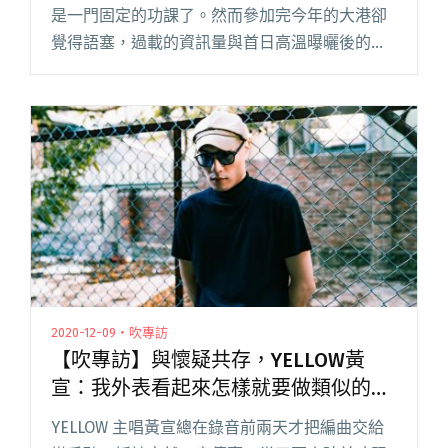
是一門固定的功課了。然而參加完今年的大港卻
覺得語塞，過載的資訊量與首日高溫曝曬後的疲
憊，即使活動兩天過去仍未完全消化消退。或許
或許，卡關的原因不只是十個舞台齊噴的演出，
還包括該如何回應今年大閱讀全文 "是去你的大
港，還是去你的大港？回顧2022大港開唱"
2020-12-09・吹專訪
【吹專訪】與懷疑共存，YELLOW黃
宣：我外表看起來怎樣就要做類似的音
樂嗎？
YELLOW 主唱黃宣總在錄音前兩天才把編曲交給