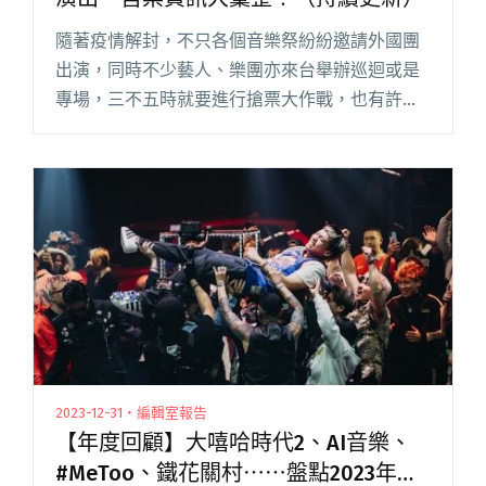
隨著疫情解封，不只各個音樂祭紛紛邀請外國團
出演，同時不少藝人、樂團亦來台舉辦巡迴或是
專場，三不五時就要進行搶票大作戰，也有許多
演出開賣即秒殺，稍有猶豫便有可能向隅。從已
經完售的紅髮艾德、天空爆炸、萬能青年旅店，
到即將開賣的羊文學、wave 閱讀全文 "FKJ、The
fin.、宇多田光⋯⋯2024 來台演出、售票資訊大
彙整！（持續更新）"
2023-12-31・編輯室報告
【年度回顧】大嘻哈時代2、AI音樂、
#MeToo、鐵花關村⋯⋯盤點2023年台