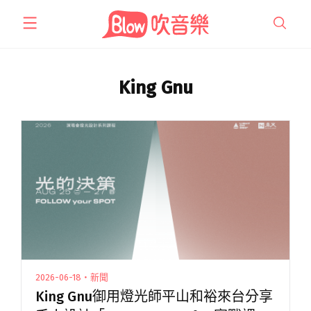
跳
至
主
要
內
King Gnu
容
2026-06-18・新聞
King Gnu御用燈光師平山和裕來台分享