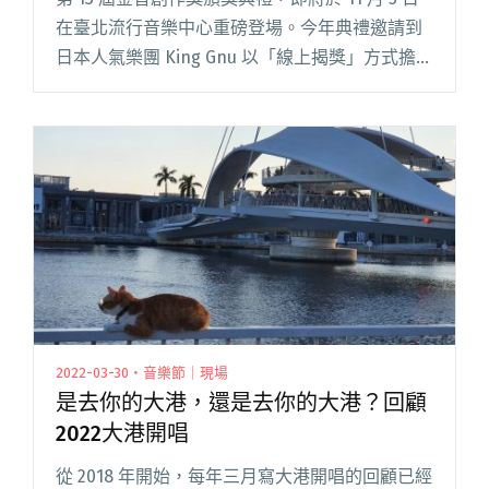
在臺北流行音樂中心重磅登場。今年典禮邀請到
日本人氣樂團 King Gnu 以「線上揭獎」方式擔任
頒獎人，隔空跨海與 Leo王、大象體操貝斯手凱
婷共同頒發「最佳現場演出獎」。而在「特別貢
閱讀全文 "金音13週六登場 誰將頒發「特別貢獻
獎」給阿通伯？"
2022-03-30・音樂節｜現場
是去你的大港，還是去你的大港？回顧
2022大港開唱
從 2018 年開始，每年三月寫大港開唱的回顧已經