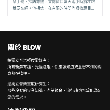
樂手聽，採訪亦然，宣傳窗口當天兩小時前才跟
我要訪綱。他相信，在有限的時間內吸收題目，
保持一定程度的陌生，才能在現場迸發出奇的答
案。 老實講，我不知道他到底有沒有讀訪綱，但
在坐定錄音前，他似乎已閱讀全文 "【吹專訪】
與懷疑共存，YELLOW黃宣：我外表看起來怎樣就
要做類似的音樂嗎？"
關於 BLOW
給獨立音樂輕度愛好者：
所有新鮮有趣、光怪陸離、你應該知道或意想不到的消
息都在這裡。
給獨立音樂重度研究生：
那些冷僻的專業知識、產業觀察、流行趨勢希望能滿足
您的需求。