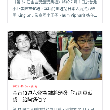
《第 34 屆金曲獎頒獎典禮》將於 7 月 1 日於台北
小巨蛋隆重登場，本屆特地邀請日本人氣搖滾樂
團 King Gnu 及泰國小王子 Phum Viphurit 擔任
表演嘉賓，在全球揮別疫情衝擊後，金曲獎以
「無疆界」作為主軸概念，特地邀請國閱讀全文
"【金曲34】日本天團King Gnu、泰國小王子
Phum Viphurit 將參演金曲34頒獎典禮！"
2022-11-04・新聞
金音13週六登場 誰將頒發「特別貢獻
獎」給阿通伯？
第 13 屆金音創作獎頒獎典禮，即將於 11 月 5 日