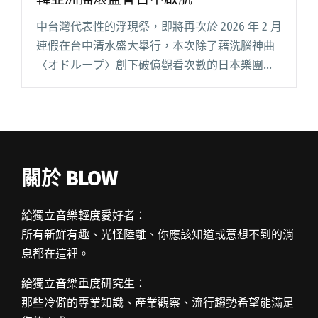
中台灣代表性的浮現祭，即將再次於 2026 年 2 月
連假在台中清水盛大舉行，本次除了藉洗腦神曲
〈オドループ〉創下破億觀看次數的日本樂團フ
レデリック（FREDERIC）睽違 8 年即將再來台，
今年增加多組韓國樂團，包括新銳樂團 CAN’T 閱
讀全文 "日本樂團フレデリック首登浮現祭！日
韓亞洲搖滾盛會台中啟航"
關於 BLOW
給獨立音樂輕度愛好者：
所有新鮮有趣、光怪陸離、你應該知道或意想不到的消
息都在這裡。
給獨立音樂重度研究生：
那些冷僻的專業知識、產業觀察、流行趨勢希望能滿足