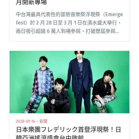
月開新專場
中台灣最具代表性的冒險音樂祭浮現祭（Emerge
Fest）於 2 月 28 日至 3 月 1 日在清水盛大舉行，
兩日吸引超過 6 萬人到場參與，打破歷屆參與的
人數紀錄！本次與韓國音樂節的國際交流也備受
媒體矚目，包括與釜山國際搖滾音樂節（B閱讀全
文 "2026浮現祭熱鬧落幕！美秀集團宣布5月開新
專場"
2026-01-14・新聞
日本樂團フレデリック首登浮現祭！日
韓亞洲搖滾盛會台中啟航