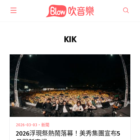
跳
至
主
要
內
KIK
容
2026-03-03・新聞
2026浮現祭熱鬧落幕！美秀集團宣布5