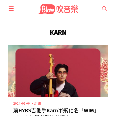
跳
至
主
要
內
KARN
容
2024-06-04・新聞
前HYBS吉他手Karn單飛化名「WIM」