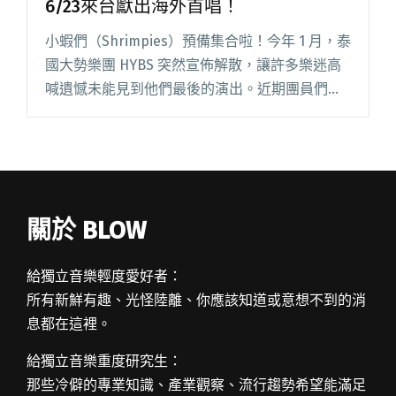
6/23來台獻出海外首唱！
小蝦們（Shrimpies）預備集合啦！今年 1 月，泰
國大勢樂團 HYBS 突然宣佈解散，讓許多樂迷高
喊遺憾未能見到他們最後的演出。近期團員們都
開始了各自的 solo 計畫，其中吉他手 Karn 化名
為「WIM」，甫於 5 月 29 日發閱讀全文 "前HYBS
吉他手Karn單飛化名「WIM」 6/23來台獻出海外
首唱！"
關於 BLOW
給獨立音樂輕度愛好者：
所有新鮮有趣、光怪陸離、你應該知道或意想不到的消
息都在這裡。
給獨立音樂重度研究生：
那些冷僻的專業知識、產業觀察、流行趨勢希望能滿足