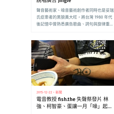
說唱廣告 Jingle
聲音藝術家、噪音藝術創作者同時也是妥瑞
氏症患者的黑狼黃大旺，將台灣 1980 年代
後記憶中曾熟悉廣告歌曲、詞句與旋律重新
詮釋，收錄在這張有 99 軌的有聲書《妥銳
歌本Tourette’s Songbook》裡。 去年獲得
佳績的《閱讀全文 "九十九軌有聲書 黃大旺
妥銳歌本說唱廣告 Jingle"
2015-12-22・新聞
電音教授 fish.the 失聲祭發片 林
強、柯智豪、蛋讓一月「噪」起
來！