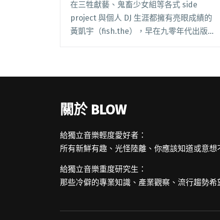
在三牲獻藝、鬼畜少女組等各式 side
project 與個人 DJ 生涯都擁有亮眼成績的
黃凱宇（fish.the），早在九零年代出版電
子樂風專書《電子舞曲聖經》堪稱台灣電子
音樂先驅，更與林強共譜《千禧曼波》電影
配樂獲金馬獎肯定。對電子器樂閱讀全文
"電音教授 fish.the 失聲祭發片 林強、柯智
豪、蛋讓一月「噪」起來！"
關於 BLOW
給獨立音樂輕度愛好者：
所有新鮮有趣、光怪陸離、你應該知道或意想
給獨立音樂重度研究生：
那些冷僻的專業知識、產業觀察、流行趨勢希