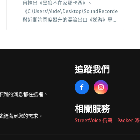
曾推出《黑狼不在家那卡西》、
《C:\Users\Yude\Desktop\SoundRecorder\Folder
與近期詢問度攀升的漂流出口《逆游》專
輯，旃陀羅公社（Kandala Records，K
社）近日發行了 2014 年底王閱讀全文 "中
台聲音藝術家合力出輯 Cyplosion 再造音樂
想像"
追蹤我們
不到的消息都在這裡。
相關服務
望能滿足您的需求。
StreetVoice 街聲
Packer