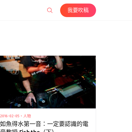
我要吹稿
2016-02-05・人物
如魚得水第一音：一定要認識的電