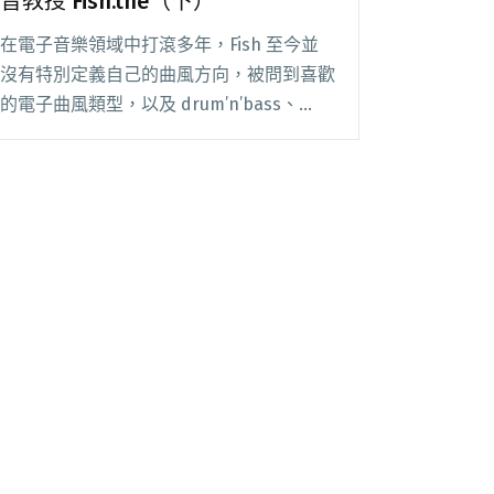
音教授 Fish.the（下）
在電子音樂領域中打滾多年，Fish 至今並
沒有特別定義自己的曲風方向，被問到喜歡
的電子曲風類型，以及 drum’n’bass、
trance、techno，或 hardcore 等風格各
自帶給自己的「情緒」為何，Fish 反倒認
為閱讀全文 "如魚得水第一音：一定要認識
的電音教授 Fish.the（下）"