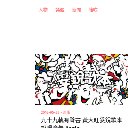
跳
人物
議題
新聞
雜吹
至
主
要
內
容
2016-05-22・新聞
九十九軌有聲書 黃大旺妥銳歌本