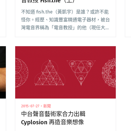
音教授 Fish.the（上）
不知道 fish.the（黃凱宇）是誰？或許不能
怪你。經歷、知識豐富精通電子器材，被台
灣電音界稱為「電音教授」的他（現任大學
講師），參與過大量配樂、DJ，並做過許多
現場表演。但這二十多年的音樂資歷，卻從
來沒發表過個人專輯。只是從今年開始，這
閱讀全文 "如魚得水第一音：一定要認識的
電音教授 Fish.the（上）"
2015-07-27・新聞
中台聲音藝術家合力出輯
Cyplosion 再造音樂想像