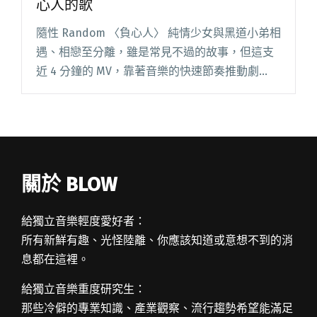
心人的歌
隨性 Random 〈負心人〉 純情少女與黑道小弟相
遇、相戀至分離，雖是常見不過的故事，但這支
近 4 分鐘的 MV，靠著音樂的快速節奏推動劇
情，搭配著復古年代的調色，把故事說得有味極
了。有翻桌、有幹架，場景發生在承載著許多角
頭故事的萬華、西閱讀全文 "【週五看MV】隨性
扮說書人 唱一首負心人的歌"
關於 BLOW
給獨立音樂輕度愛好者：
所有新鮮有趣、光怪陸離、你應該知道或意想不到的消
息都在這裡。
給獨立音樂重度研究生：
那些冷僻的專業知識、產業觀察、流行趨勢希望能滿足