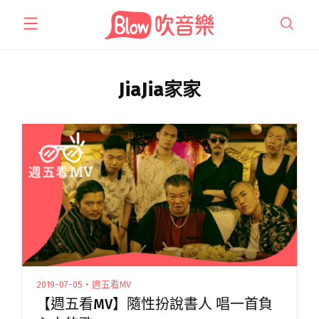
跳
至
主
要
內
JiaJia家家
容
2019-07-05・週五看MV
【週五看MV】隨性扮說書人 唱一首負