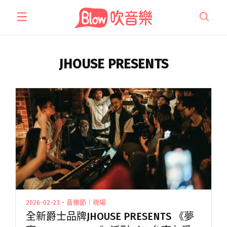
跳
至
主
要
內
JHOUSE PRESENTS
容
2026-02-23・音樂節｜現場
全新爵士品牌JHOUSE PRESENTS 《夢