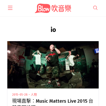
跳
至
主
要
內
io
容
2015-05-28・人物
現場直擊：Music Matters Live 2015 台