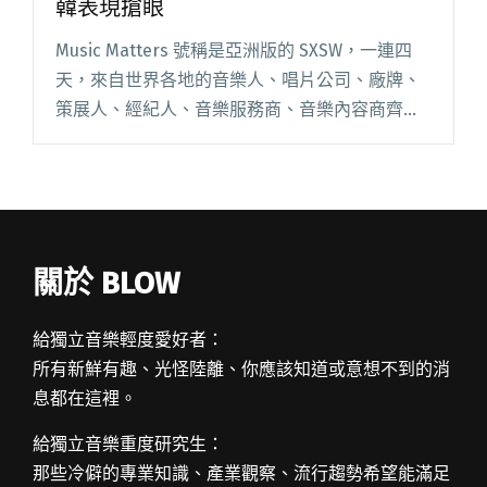
韓表現搶眼
Music Matters 號稱是亞洲版的 SXSW，一連四
天，來自世界各地的音樂人、唱片公司、廠牌、
策展人、經紀人、音樂服務商、音樂內容商齊聚
新加坡，白天是馬不停蹄的論壇，特別針對亞太
地區的產業趨勢、市場現狀做分析與討論；夜晚
則有來自 2閱讀全文 "現場直擊：Music Matters
Live 2015 台韓表現搶眼"
關於 BLOW
給獨立音樂輕度愛好者：
所有新鮮有趣、光怪陸離、你應該知道或意想不到的消
息都在這裡。
給獨立音樂重度研究生：
那些冷僻的專業知識、產業觀察、流行趨勢希望能滿足