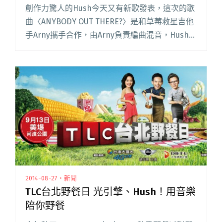
創作力驚人的Hush今天又有新歌發表，這次的歌
曲〈ANYBODY OUT THERE?〉是和草莓救星吉他
手Arny攜手合作，由Arny負責編曲混音，Hush
創作詞曲與演唱，連Hush都自誇「這是一次宇宙
安排的合作，一首聽了就停不下來的歌」閱讀全
文 "Hush x 草莓救星Arny 夢幻組合新曲試聽"
2014-08-27・新聞
TLC台北野餐日 光引擎、Hush！用音樂
陪你野餐