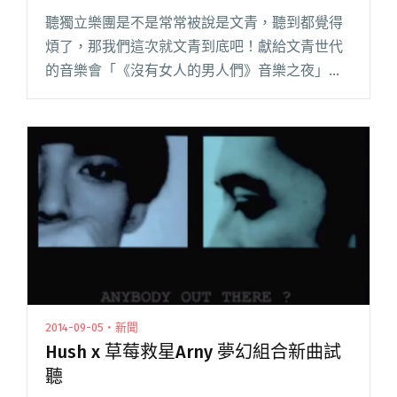
聽獨立樂團是不是常常被說是文青，聽到都覺得
煩了，那我們這次就文青到底吧！獻給文青世代
的音樂會「《沒有女人的男人們》音樂之夜」將
在11/06晚上帶來結合The Beatles和村上春樹的
超文青之夜！ 音樂會將由資深樂評、作家、廣播
主持人小樹主閱讀全文 "The Beatles＋村上春樹
獻給文青的音樂會即將登場"
2014-09-05・新聞
Hush x 草莓救星Arny 夢幻組合新曲試
聽