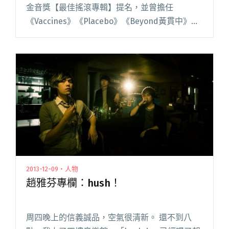
金音獎【最佳搖滾專輯】提名，並曾擔任
《Vaccines》《Placebo》《Beyond黃貫中》台
北演唱會的開場樂團先知瑪莉，2014年8月9日將
首度在香港九龍國際展貿中心 Music Zone 閱讀
全文 "hush! 當嘉賓 先知瑪莉最終場留給香港樂
迷"
2013-12-09・人物
趙雅芬專欄：hush！
周四晚上的信義誠品，空氣很清新。 還不到八