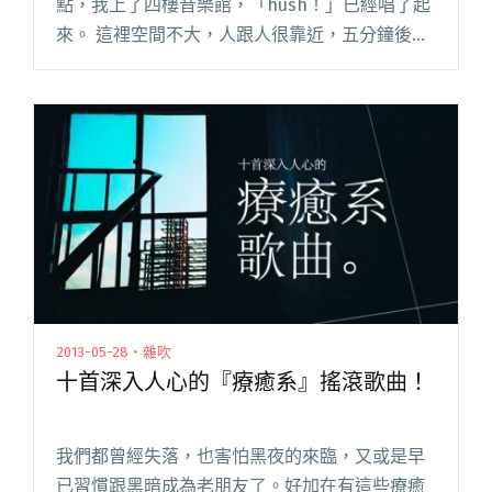
點，我上了四樓音樂館，「hush！」已經唱了起
來。 這裡空間不大，人跟人很靠近，五分鐘後，
主唱 Hush 開口說話：「等一下八點我們會正式
演出。」 團員們留在現場，人群也沒散去，這真
是一個有趣的狀況閱讀全文 "趙雅芬專欄：
hush！"
2013-05-28・雜吹
十首深入人心的『療癒系』搖滾歌曲！
我們都曾經失落，也害怕黑夜的來臨，又或是早
已習慣跟黑暗成為老朋友了。好加在有這些療癒