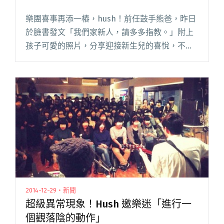
樂團喜事再添一樁，hush！前任鼓手熊爸，昨日
於臉書發文「我們家新人，請多多指教。」附上
孩子可愛的照片，分享迎接新生兒的喜悅，不少
朋友也在下面留言，恭喜熊爸成為名副其實的熊
「爸」！ 熊爸演出時，豐富的表情與認真打鼓的
姿態，引領樂迷隨之進入歌閱讀全文 "恭喜！熊
爸正式升格當爸爸"
2014-12-29・新聞
超級異常現象！Hush 邀樂迷「進行一
個觀落陰的動作」