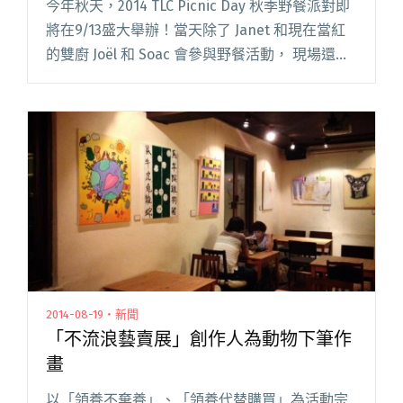
今年秋天，2014 TLC Picnic Day 秋季野餐派對即
將在9/13盛大舉辦！當天除了 Janet 和現在當紅
的雙廚 Joël 和 Soac 會參與野餐活動， 現場還邀
請到多組獨立樂團為活動開唱，
2014-08-19・新聞
「不流浪藝賣展」創作人為動物下筆作
畫
以「領養不棄養」、「領養代替購買」為活動宗