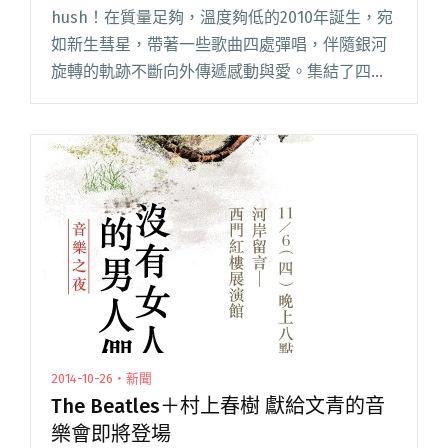
hush！在質量足夠，溫度夠低的2010年誕生，宛
如新生彗星，帶著一些歌曲四處彈唱，伴隨銀河
旋轉的軌跡不斷向外傳遞感動與愛。集結了四年
時光，hush！將發行現場不插電專輯，紀錄你我
生活裡最勇敢的姿態。hush！首張現場不插電專
輯《Every閱讀全文 "hush！現場不插電專輯限量
預購及分享會12/26開跑"
2014-10-26・新聞
The Beatles＋村上春樹 獻給文青的音
樂會即將登場