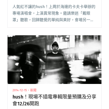
人氣紅不讓的hush！上周於海邊的卡夫卡舉辦的
專場演唱會，上演異常現象。邀請樂迷「戴眼
罩」聽歌，回歸聽覺的單純與美好，會場另一
端，更有熱心的樂迷廣發自製傳單，邀請大家一
起到 PTT 連署，開創 Hush 版。 此次為即將發行
的不插電專輯《E閱讀全文 "超級異常現象！Hush
邀樂迷「進行一個觀落陰的動作」"
2014-12-15・新聞
hush！現場不插電專輯限量預購及分享
會12/26開跑