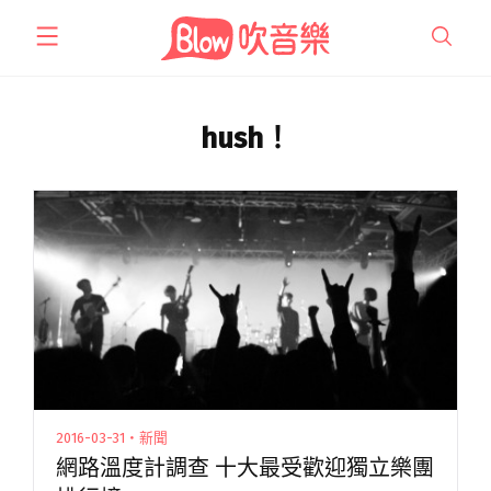
跳
至
主
要
內
hush！
容
2016-03-31・新聞
網路溫度計調查 十大最受歡迎獨立樂團