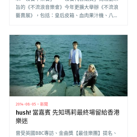
旨的《不流浪音樂會》今年更擴大舉辦《不流浪
藝賣展》，包括：皇后皮箱、血肉果汁機、八十
八顆芭樂籽等創作人都共同響應，為流浪動物作
畫。
2014-08-05・新聞
hush! 當嘉賓 先知瑪莉最終場留給香港
樂迷
曾受英國BBC專訪、金曲獎【最佳樂團】提名、