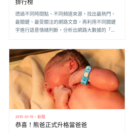
排行榜
透過不同時間點、不同頻道來源，找出最熱門、
最關鍵、最受關注的網路文章，再利用不同關鍵
字進行語意情緒判斷，分析出網路大數據的「網
路溫度計」，繼去年公布了一份「網友嚴選十大
搖滾正妹排行榜」之後，再度將目光移到台灣的
獨立音樂圈，分析出一份「十大最閱讀全文 "網
路溫度計調查 十大最受歡迎獨立樂團排行榜"
2015-01-15・新聞
恭喜！熊爸正式升格當爸爸