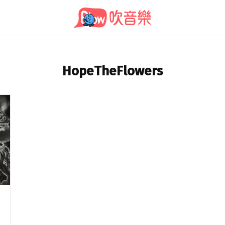
HopeTheFlowers