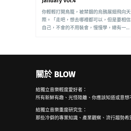
January vol.4
你輕輕打開鳥籠，被禁錮的烏鴉展翅飛向天
際。「走吧，想去哪裡都可以，但是要相信
自己，不會的不用裝會，慢慢學，總有一天
會是你的。有夢想已經很了不起了，別留戀
這裡，你該去更好的地方。」轉身看向我的
你，用溫柔的眼神說著殘酷的話。 我並不
像《老人與海閱讀全文 "【StreetVoice新歌
週報】January vol.4"
關於 BLOW
給獨立音樂輕度愛好者：
所有新鮮有趣、光怪陸離、你應該知道或意想
給獨立音樂重度研究生：
那些冷僻的專業知識、產業觀察、流行趨勢希