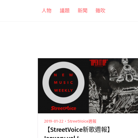
跳
人物
議題
新聞
雜吹
至
主
要
內
容
2019-01-22・StreetVoice週報
【StreetVoice新歌週報】